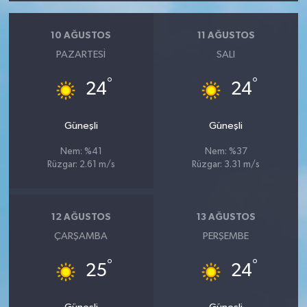
10 AĞUSTOS
11 AĞUSTOS
PAZARTESI
SALI
°
°
24
24
Güneşli
Güneşli
Nem: %41
Nem: %37
Rüzgar: 2.61 m/s
Rüzgar: 3.31 m/s
12 AĞUSTOS
13 AĞUSTOS
ÇARŞAMBA
PERŞEMBE
°
°
25
24