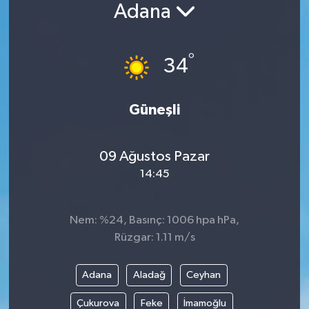
Adana
°
34
Güneşli
09 Ağustos Pazar
14:45
Nem: %24, Basınç: 1006 hpa hPa,
Rüzgar: 1.11 m/s
Adana
Aladağ
Ceyhan
Çukurova
Feke
İmamoğlu