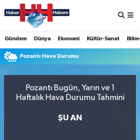
Hava Durumu
Gündem
Dünya
Ekonomi
Kültür-Sanat
Bilim
Trafik Durumu
Süper Lig Puan Durumu ve Fikstür
Pozantı Hava Durumu
Tüm Manşetler
Pozantı Bugün, Yarın ve 1
Son Dakika Haberleri
Haftalık Hava Durumu Tahmini
Haber Arşivi
ŞU AN