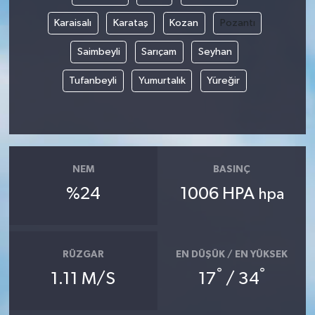
Karaisalı
Karataş
Kozan
Pozantı
Saimbeyli
Sarıçam
Seyhan
Tufanbeyli
Yumurtalık
Yüreğir
NEM
BASINÇ
%24
1006 HPA
hpa
RÜZGAR
EN DÜŞÜK / EN YÜKSEK
°
°
1.11 M/S
17
/ 34