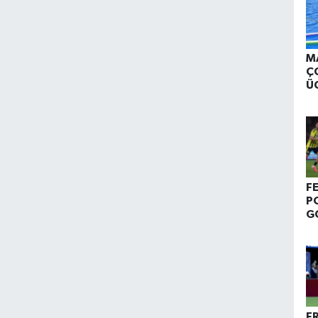
M
Ç
Ü
E
F
P
G
1
K
F