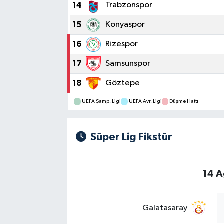
14
Trabzonspor
15
Konyaspor
16
Rizespor
17
Samsunspor
18
Göztepe
UEFA Şamp. Ligi
UEFA Avr. Ligi
Düşme Hattı
Süper Lig Fikstür
14 A
Galatasaray