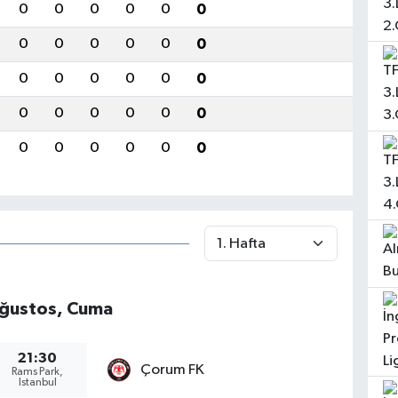
0
0
0
0
0
0
0
0
0
0
0
0
0
0
0
0
0
0
0
0
0
0
0
0
0
0
0
0
0
0
ğustos, Cuma
21:30
Çorum FK
Rams Park,
Istanbul