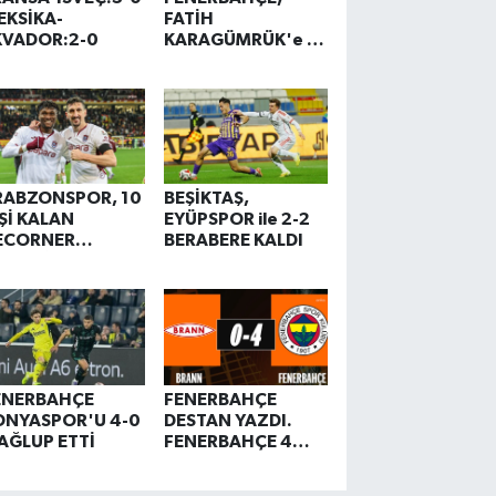
EKSİKA-
FATİH
KVADOR:2-0
KARAGÜMRÜK'e 2-
0 MAĞLUP OLDU
RABZONSPOR, 10
BEŞİKTAŞ,
İŞİ KALAN
EYÜPSPOR ile 2-2
ECORNER
BERABERE KALDI
AYSERİSPOR'u 3-1
ENDİ
ENERBAHÇE
FENERBAHÇE
ONYASPOR'U 4-0
DESTAN YAZDI.
AĞLUP ETTİ
FENERBAHÇE 4
BRANN O