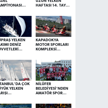
ADEL
UZUN YELKEN
AMPİYONASI
HAFTASI 14. TAYK -
AŞLIYOR. PADEL
EKER OLYMPOS
EDİR?
REGATTA'DA
START VERİLDİ
ÜPRAŞ YELKEN
KAPADOKYA
AKIMI DENİZ
MOTOR SPORLARI
UVVETLERİ
KOMPLEKSİ
UPASINI KAZANDI
AÇILIYOR
STANBUL'DA ÇOK
NİLÜFER
ÜYÜK YELKEN
BELEDİYESİ'NDEN
RIŞI
AMATÖR SPOR
RGANİZASYONU
KULÜPLERİNE 3
MİLYON LİRALIK
DESTEK