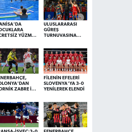
ANİSA'DA
ULUSLARARASI
OCUKLARA
GÜREŞ
CRETSİZ YÜZME
TURNUVASINA
ĞİTİMİ
TÜRK SPORCU
DAMGASI
ENERBAHÇE,
FİLENİN EFELERİ
OLONYA'DAN
SLOVENYA'YA 3-0
ORNİK ZABRE İLE
YENİLEREK ELENDİ
-1 BERABERE
ALDI
RANSA-İSVEÇ:3-0
FENERBAHÇE,