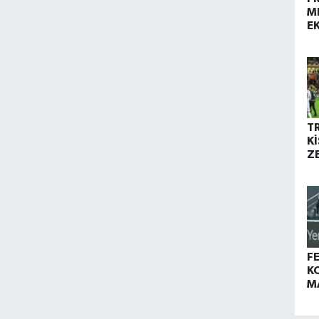
M
E
T
K
Z
K
Y
F
K
M