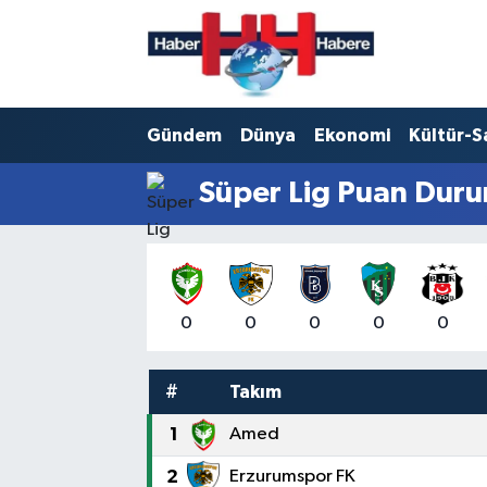
Hava Durumu
Gündem
Dünya
Ekonomi
Kültür-S
Trafik Durumu
Süper Lig Puan Duru
Süper Lig Puan Durumu ve Fikstür
Tüm Manşetler
Son Dakika Haberleri
0
0
0
0
0
Haber Arşivi
#
Takım
1
Amed
2
Erzurumspor FK