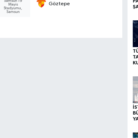
P
Samsun 19
Göztepe
Mayis
Ş
Stadyumu,
B
Samsun
N
T
T
K
K
İ
B
YA
O