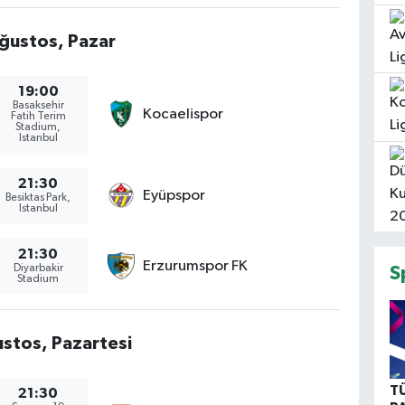
ğustos, Pazar
19:00
Basaksehir
Kocaelispor
Fatih Terim
Stadium,
Istanbul
21:30
Eyüpspor
Besiktas Park,
Istanbul
21:30
Erzurumspor FK
Diyarbakir
S
Stadium
stos, Pazartesi
T
21:30