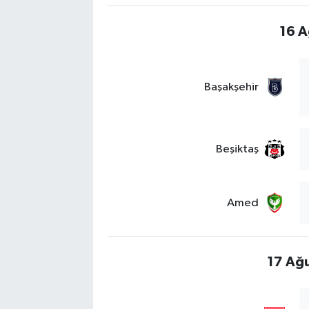
16 A
Başakşehir
Beşiktaş
Amed
17 Ağu