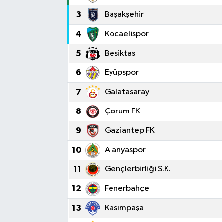
3
Başakşehir
4
Kocaelispor
5
Beşiktaş
6
Eyüpspor
7
Galatasaray
8
Çorum FK
9
Gaziantep FK
10
Alanyaspor
11
Gençlerbirliği S.K.
12
Fenerbahçe
13
Kasımpaşa