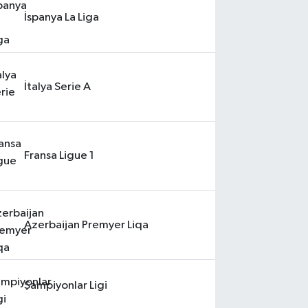
İspanya La Liga
İtalya Serie A
Fransa Ligue 1
Azerbaijan Premyer Liqa
Şampiyonlar Ligi