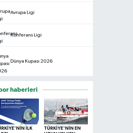
Avrupa Ligi
Konferans Ligi
Dünya Kupası 2026
por haberleri
ÜRKİYE'NİN İLK
TÜRKİYE'NİN EN