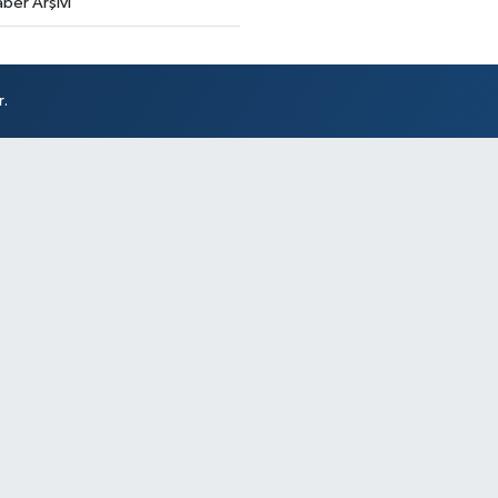
ber Arşivi
r.