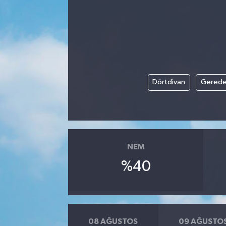
Dörtdivan
Gered
NEM
%40
08 AĞUSTOS
09 AĞUSTO