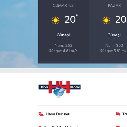
CUMARTESI
PAZAR
°
20
20
Güneşli
Güneşli
Nem: %63
Nem: %63
Rüzgar: 4.81 m/s
Rüzgar: 5.81 m/
Hava Durumu
Tr