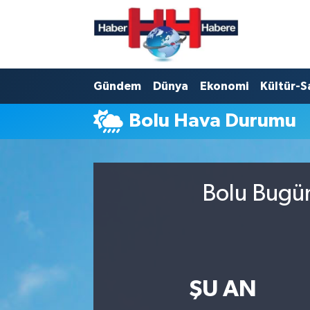
Hava Durumu
Gündem
Dünya
Ekonomi
Kültür-S
Trafik Durumu
Bolu Hava Durumu
Süper Lig Puan Durumu ve Fikstür
Tüm Manşetler
Bolu Bugün
Son Dakika Haberleri
Haber Arşivi
ŞU AN