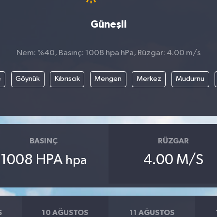
Güneşli
Nem: %40, Basınç: 1008 hpa hPa, Rüzgar: 4.00 m/s
e
Göynük
Kıbrıscık
Mengen
Merkez
Mudurnu
BASINÇ
RÜZGAR
1008 HPA
4.00 M/S
hpa
S
10 AĞUSTOS
11 AĞUSTOS