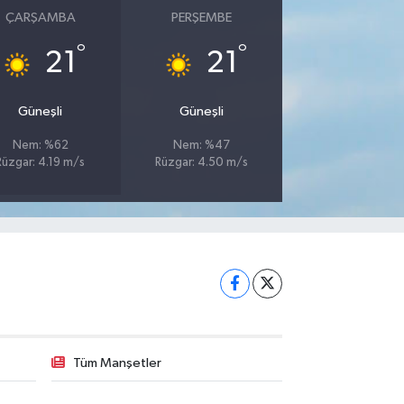
ÇARŞAMBA
PERŞEMBE
°
°
21
21
Güneşli
Güneşli
Nem: %62
Nem: %47
Rüzgar: 4.19 m/s
Rüzgar: 4.50 m/s
Tüm Manşetler