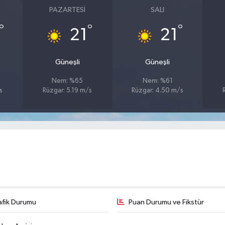
PAZARTESI
SALI
°
°
°
21
21
Güneşli
Güneşli
Nem: %65
Nem: %61
s
Rüzgar: 5.19 m/s
Rüzgar: 4.50 m/s
afik Durumu
Puan Durumu ve Fikstür