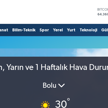
BITCO
64.36
DOLA
47,70
EURO
anat
Bilim-Teknik
Spor
Yerel
Yurt
Teknoloji
Gü
55,02
STERL
64,18
GRAM 
6618.
BİST1
13.88
, Yarın ve 1 Haftalık Hava Dur
Bolu
°
30