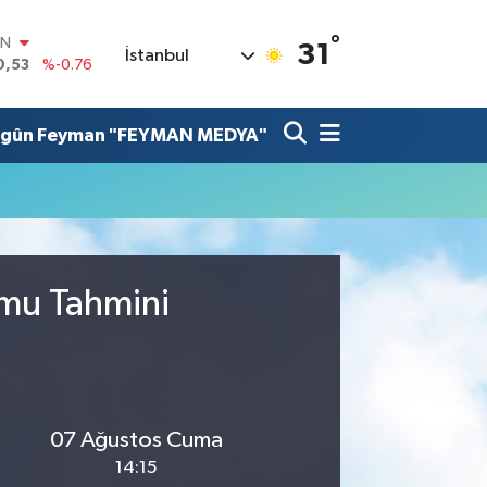
°
IN
31
İstanbul
0,53
%-0.76
R
69
%0.17
lgûn Feyman "FEYMAN MEDYA"
65
%0.01
İN
97
%0.02
ALTIN
49
%2.12
00
7
%64
umu Tahmini
07 Ağustos Cuma
14:15