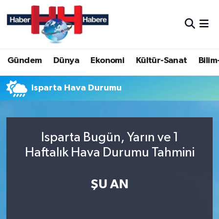
Hava Durumu
Gündem
Dünya
Ekonomi
Kültür-Sanat
Bilim
Trafik Durumu
Süper Lig Puan Durumu ve Fikstür
Isparta Hava Durumu
Tüm Manşetler
Isparta Bugün, Yarın ve 1
Son Dakika Haberleri
Haftalık Hava Durumu Tahmini
Haber Arşivi
ŞU AN