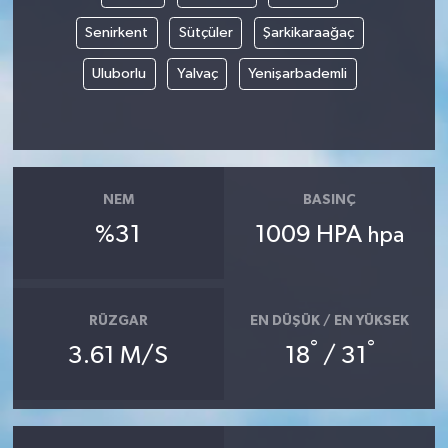
Senirkent
Sütçüler
Şarkikaraağaç
Uluborlu
Yalvaç
Yenişarbademli
NEM
BASINÇ
%31
1009 HPA
hpa
RÜZGAR
EN DÜŞÜK / EN YÜKSEK
°
°
3.61 M/S
18
/ 31