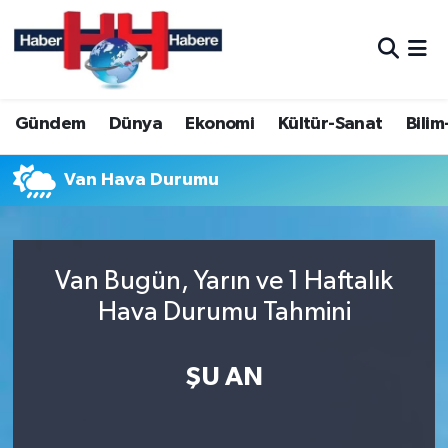
Hava Durumu
Gündem
Dünya
Ekonomi
Kültür-Sanat
Bilim
Trafik Durumu
Süper Lig Puan Durumu ve Fikstür
Van Hava Durumu
Tüm Manşetler
Van Bugün, Yarın ve 1 Haftalık
Son Dakika Haberleri
Hava Durumu Tahmini
Haber Arşivi
ŞU AN