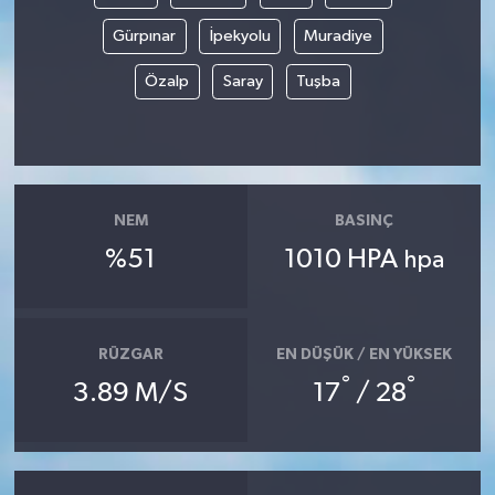
Gürpınar
İpekyolu
Muradiye
Özalp
Saray
Tuşba
NEM
BASINÇ
%51
1010 HPA
hpa
RÜZGAR
EN DÜŞÜK / EN YÜKSEK
°
°
3.89 M/S
17
/ 28