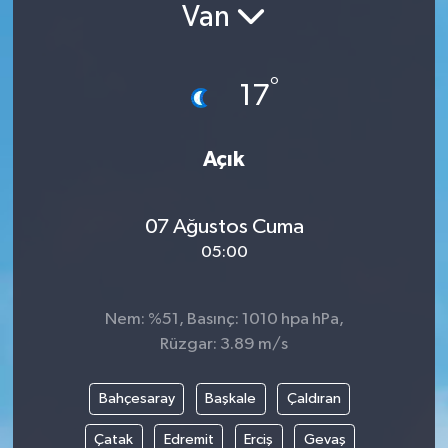
Van
°
17
Açık
07 Ağustos Cuma
05:00
Nem: %51, Basınç: 1010 hpa hPa,
Rüzgar: 3.89 m/s
Bahçesaray
Başkale
Çaldıran
Çatak
Edremit
Erciş
Gevaş