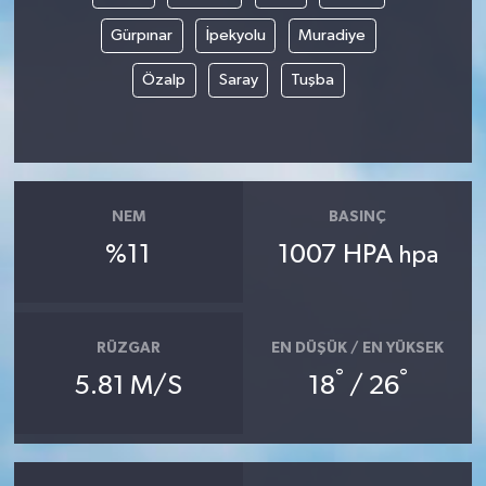
Gürpınar
İpekyolu
Muradiye
Özalp
Saray
Tuşba
NEM
BASINÇ
%11
1007 HPA
hpa
RÜZGAR
EN DÜŞÜK / EN YÜKSEK
°
°
5.81 M/S
18
/ 26