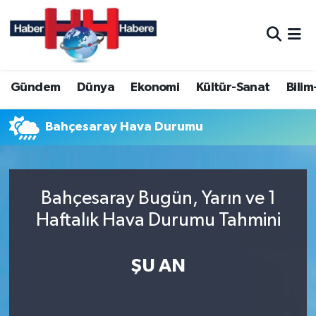
Hava Durumu
Gündem
Dünya
Ekonomi
Kültür-Sanat
Bilim
Trafik Durumu
Süper Lig Puan Durumu ve Fikstür
Bahçesaray Hava Durumu
Tüm Manşetler
Bahçesaray Bugün, Yarın ve 1
Son Dakika Haberleri
Haftalık Hava Durumu Tahmini
Haber Arşivi
ŞU AN