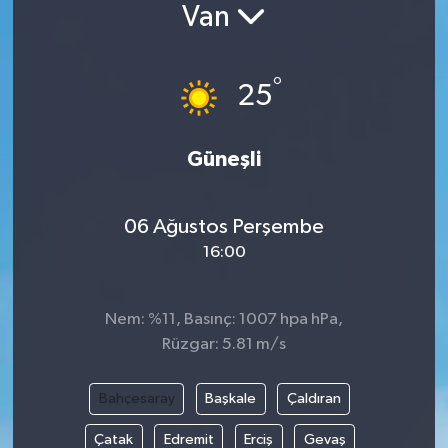
Van
°
25
Güneşli
06 Ağustos Perşembe
16:00
Nem: %11, Basınç: 1007 hpa hPa,
Rüzgar: 5.81 m/s
Bahçesaray
Başkale
Çaldıran
Çatak
Edremit
Erciş
Gevaş