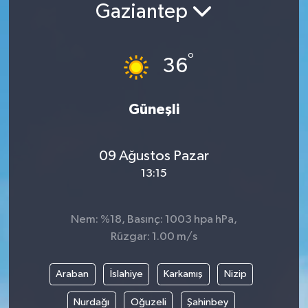
Gaziantep
°
36
Güneşli
09 Ağustos Pazar
13:15
Nem: %18, Basınç: 1003 hpa hPa,
Rüzgar: 1.00 m/s
Araban
İslahiye
Karkamış
Nizip
Nurdağı
Oğuzeli
Şahinbey