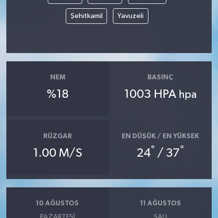
Şehitkamil
Yavuzeli
NEM
BASINÇ
%18
1003 HPA
hpa
RÜZGAR
EN DÜŞÜK / EN YÜKSEK
°
°
1.00 M/S
24
/ 37
10 AĞUSTOS
11 AĞUSTOS
PAZARTESI
SALI