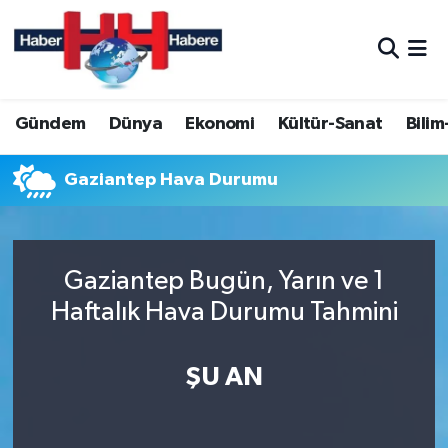
Hava Durumu
Gündem
Dünya
Ekonomi
Kültür-Sanat
Bilim
Trafik Durumu
Süper Lig Puan Durumu ve Fikstür
Gaziantep Hava Durumu
Tüm Manşetler
Gaziantep Bugün, Yarın ve 1
Son Dakika Haberleri
Haftalık Hava Durumu Tahmini
Haber Arşivi
ŞU AN