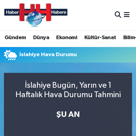
Hava Durumu
Gündem
Dünya
Ekonomi
Kültür-Sanat
Bilim
Trafik Durumu
Süper Lig Puan Durumu ve Fikstür
İslahiye Hava Durumu
Tüm Manşetler
İslahiye Bugün, Yarın ve 1
Son Dakika Haberleri
Haftalık Hava Durumu Tahmini
Haber Arşivi
ŞU AN