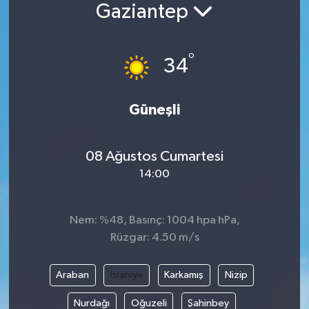
Gaziantep
°
34
Güneşli
08 Ağustos Cumartesi
14:00
Nem: %48, Basınç: 1004 hpa hPa,
Rüzgar: 4.50 m/s
Araban
İslahiye
Karkamış
Nizip
Nurdağı
Oğuzeli
Şahinbey