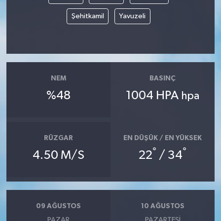
Şehitkamil
Yavuzeli
NEM
BASINÇ
%48
1004 HPA
hpa
RÜZGAR
EN DÜŞÜK / EN YÜKSEK
°
°
4.50 M/S
22
/ 34
09 AĞUSTOS
10 AĞUSTOS
PAZAR
PAZARTESI