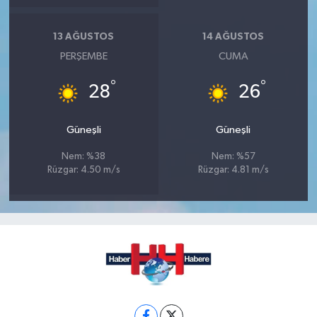
13 AĞUSTOS
14 AĞUSTOS
PERŞEMBE
CUMA
°
°
28
26
Güneşli
Güneşli
Nem: %38
Nem: %57
Rüzgar: 4.50 m/s
Rüzgar: 4.81 m/s