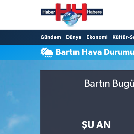
Hava Durumu
Gündem
Dünya
Ekonomi
Kültür-S
Trafik Durumu
Bartın Hava Durum
Süper Lig Puan Durumu ve Fikstür
Tüm Manşetler
Bartın Bugü
Son Dakika Haberleri
Haber Arşivi
ŞU AN