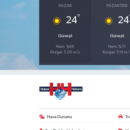
PAZAR
PAZARTESI
°
24
24
Güneşli
Güneşli
Nem: %69
Nem: %71
Rüzgar: 5.00 m/s
Rüzgar: 5.19 m/
Hava Durumu
Tr