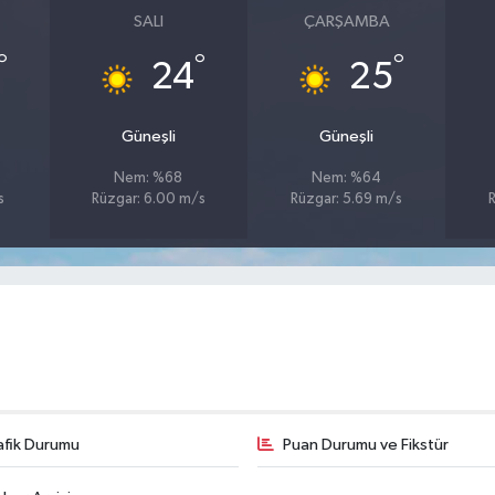
SALI
ÇARŞAMBA
°
°
°
24
25
Güneşli
Güneşli
Nem: %68
Nem: %64
s
Rüzgar: 6.00 m/s
Rüzgar: 5.69 m/s
R
afik Durumu
Puan Durumu ve Fikstür