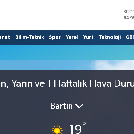
BITC
64.9
DOL
47,7
EUR
anat
Bilim-Teknik
Spor
Yerel
Yurt
Teknoloji
Gü
55,2
STER
u
64,4
GRAM
6660
BİST
13.7
n, Yarın ve 1 Haftalık Hava Du
Bartın
°
19