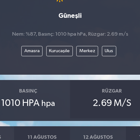
Güneşli
Nem: %87, Basınç: 1010 hpa hPa, Rüzgar: 2.69 m/s
Amasra
Kurucaşile
Merkez
Ulus
BASINÇ
RÜZGAR
1010 HPA
2.69 M/S
hpa
S
11 AĞUSTOS
12 AĞUSTOS