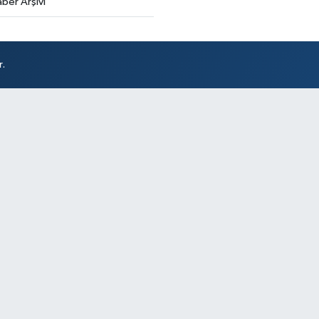
ber Arşivi
r.