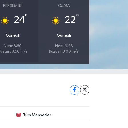
PERŞEMBE
CUMA
°
°
24
22
Güneşli
Güneşli
Nem: %60
Nem: %63
üzgar: 8.50 m/s
Rüzgar: 8.00 m/s
Tüm Manşetler