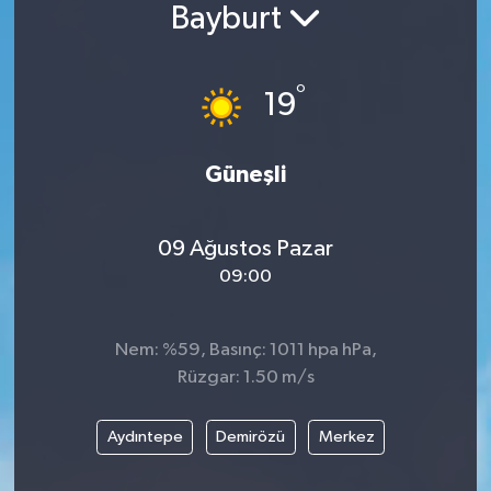
Bayburt
°
19
Güneşli
09 Ağustos Pazar
09:00
Nem: %59, Basınç: 1011 hpa hPa,
Rüzgar: 1.50 m/s
Aydıntepe
Demirözü
Merkez