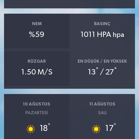
NEM
BASINÇ
%59
1011 HPA
hpa
RÜZGAR
EN DÜŞÜK / EN YÜKSEK
°
°
1.50 M/S
13
/ 27
10 AĞUSTOS
11 AĞUSTOS
PAZARTESI
SALI
°
°
18
17