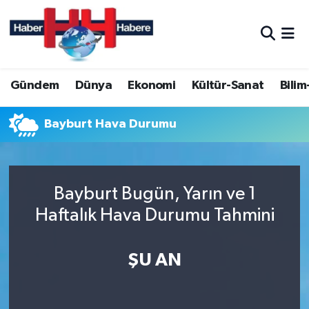
Hava Durumu
Gündem
Dünya
Ekonomi
Kültür-Sanat
Bilim
Trafik Durumu
Süper Lig Puan Durumu ve Fikstür
Bayburt Hava Durumu
Tüm Manşetler
Bayburt Bugün, Yarın ve 1
Son Dakika Haberleri
Haftalık Hava Durumu Tahmini
Haber Arşivi
ŞU AN