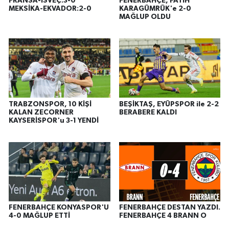
FRANSA-İSVEÇ:3-0
FENERBAHÇE, FATİH
MEKSİKA-EKVADOR:2-0
KARAGÜMRÜK'e 2-0
MAĞLUP OLDU
TRABZONSPOR, 10 KİŞİ
BEŞİKTAŞ, EYÜPSPOR ile 2-2
KALAN ZECORNER
BERABERE KALDI
KAYSERİSPOR'u 3-1 YENDİ
FENERBAHÇE KONYASPOR'U
FENERBAHÇE DESTAN YAZDI.
4-0 MAĞLUP ETTİ
FENERBAHÇE 4 BRANN O