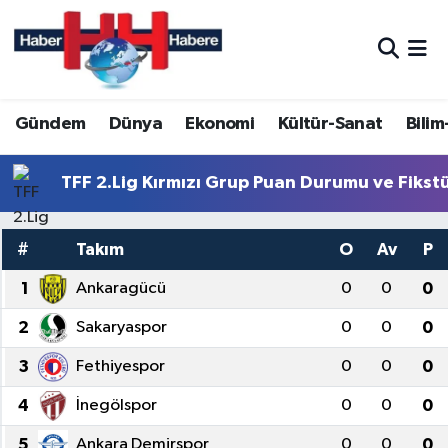
Hava Durumu
Gündem
Dünya
Ekonomi
Kültür-Sanat
Bilim
Trafik Durumu
Süper Lig Puan Durumu ve Fikstür
TFF 2.Lig Kırmızı Grup Puan Durumu ve Fikst
Tüm Manşetler
#
Takım
O
Av
P
Son Dakika Haberleri
1
Ankaragücü
0
0
0
2
Sakaryaspor
0
0
0
Haber Arşivi
3
Fethiyespor
0
0
0
4
İnegölspor
0
0
0
5
Ankara Demirspor
0
0
0