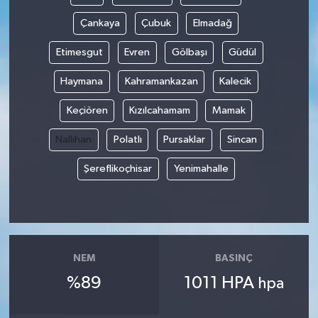
Çankaya
Çubuk
Elmadağ
Etimesgut
Evren
Gölbaşı
Güdül
Haymana
Kahramankazan
Kalecik
Keçiören
Kızılcahamam
Mamak
Nallıhan
Polatlı
Pursaklar
Sincan
Şereflikoçhisar
Yenimahalle
NEM
BASINÇ
%89
1011 HPA
hpa