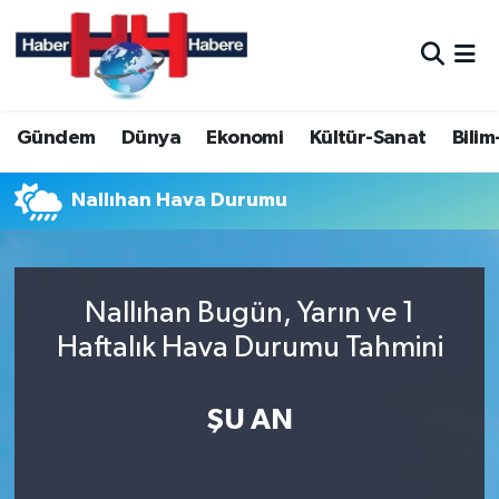
Hava Durumu
Gündem
Dünya
Ekonomi
Kültür-Sanat
Bilim
Trafik Durumu
Süper Lig Puan Durumu ve Fikstür
Nallıhan Hava Durumu
Tüm Manşetler
Nallıhan Bugün, Yarın ve 1
Son Dakika Haberleri
Haftalık Hava Durumu Tahmini
Haber Arşivi
ŞU AN