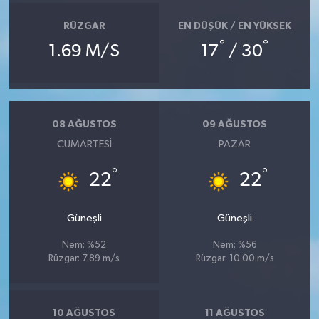
RÜZGAR
EN DÜŞÜK / EN YÜKSEK
°
°
1.69 M/S
17
/ 30
08 AĞUSTOS
09 AĞUSTOS
CUMARTESI
PAZAR
°
°
22
22
Güneşli
Güneşli
Nem: %52
Nem: %56
Rüzgar: 7.89 m/s
Rüzgar: 10.00 m/s
10 AĞUSTOS
11 AĞUSTOS