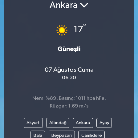
Ankara
°
17
Güneşli
07 Ağustos Cuma
06:30
Nem: %89, Basınç: 1011 hpa hPa,
Rüzgar: 1.69 m/s
Akyurt
Altındağ
Ankara
Ayaş
Bala
Beypazarı
Çamlıdere