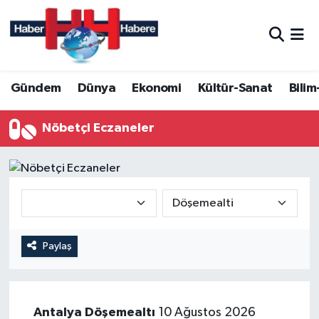
Hava Durumu
Gündem
Dünya
Ekonomi
Kültür-Sanat
Bilim
Trafik Durumu
Süper Lig Puan Durumu ve Fikstür
Nöbetçi Eczaneler
Tüm Manşetler
Son Dakika Haberleri
Haber Arşivi
Paylaş
Antalya
Döşemealtı
10 Ağustos 2026