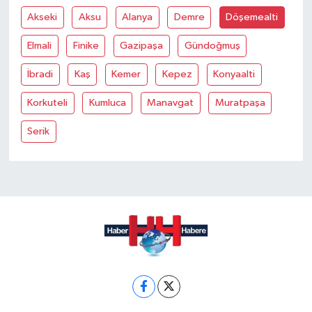
Akseki
Aksu
Alanya
Demre
Döşemealti
Elmali
Finike
Gazipaşa
Gündoğmuş
İbradi
Kaş
Kemer
Kepez
Konyaalti
Korkuteli
Kumluca
Manavgat
Muratpaşa
Serik