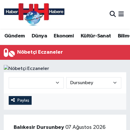
Hava Durumu
Gündem
Dünya
Ekonomi
Kültür-Sanat
Bilim
Trafik Durumu
Süper Lig Puan Durumu ve Fikstür
Nöbetçi Eczaneler
Tüm Manşetler
Son Dakika Haberleri
Haber Arşivi
Paylaş
Balıkesir
Dursunbey
07 Ağustos 2026