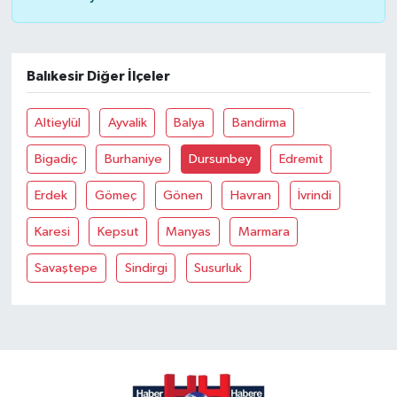
Balıkesir Diğer İlçeler
Altieylül
Ayvalik
Balya
Bandirma
Bigadiç
Burhaniye
Dursunbey
Edremit
Erdek
Gömeç
Gönen
Havran
İvrindi
Karesi
Kepsut
Manyas
Marmara
Savaştepe
Sindirgi
Susurluk