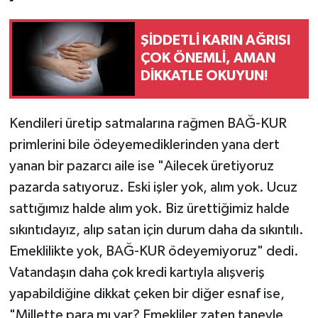
ŞİDDETLİ KARIN AĞRISI
ÇOK ÖNEMLİ, AMAN
DİKKATLE OKUYUN!
Kendileri üretip satmalarına rağmen BAĞ-KUR
primlerini bile ödeyemediklerinden yana dert
yanan bir pazarcı aile ise "Ailecek üretiyoruz
pazarda satıyoruz. Eski işler yok, alım yok. Ucuz
sattığımız halde alım yok. Biz ürettiğimiz halde
sıkıntıdayız, alıp satan için durum daha da sıkıntılı.
Emeklilikte yok, BAĞ-KUR ödeyemiyoruz" dedi.
Vatandaşın daha çok kredi kartıyla alışveriş
yapabildiğine dikkat çeken bir diğer esnaf ise,
"Millette para mı var? Emekliler zaten taneyle