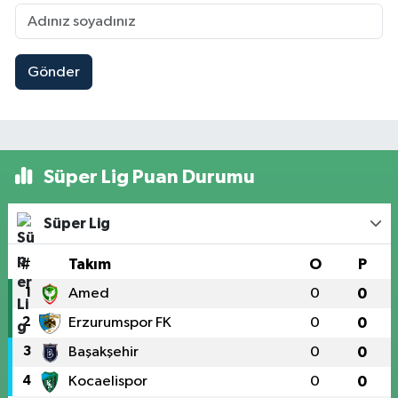
Gönder
Süper Lig Puan Durumu
Süper Lig
#
Takım
O
P
1
Amed
0
0
2
Erzurumspor FK
0
0
3
Başakşehir
0
0
4
Kocaelispor
0
0