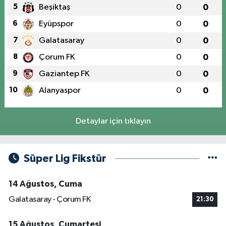
5
Beşiktaş
0
0
6
Eyüpspor
0
0
7
Galatasaray
0
0
8
Çorum FK
0
0
9
Gaziantep FK
0
0
10
Alanyaspor
0
0
Detaylar için tıklayın
Süper Lig Fikstür
14 Ağustos, Cuma
Galatasaray - Çorum FK
21:30
15 Ağustos, Cumartesi