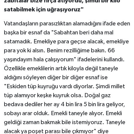
zabıtalar bize fırça atıyordu, şimdi bir kilo
satabilmek için uğraşıyoruz"
Vatandaşların parasızlıktan alamadığını ifade eden
başka bir esnaf da "Sabahtan beri daha mal
satamadık. Emekliye para geçse alacak, emekliye
para yok ki alsın. Benim rezilliğime bakın. 66
yaşındayım hala çalışıyorum" ifadelerini kullandı.
Özellikle emeklilerin artık kiloyla değil taneyle
aldığını söyleyen diğer bir diğer esnaf ise
"Eskiden tüp kuyruğu vardı diyorlar. Şimdi millet
tüp alamıyor keşke kuyruk olsa. Doğal gaz
bedava dediler her ay 4 bin lira 5 bin lira geliyor,
sobayı arar olduk. Emekli taneyle alıyor. Emekli
geldiği zaman bakmak bile istemiyoruz. Taneyle
alacak ya poşet parası bile çıkmıyor" diye