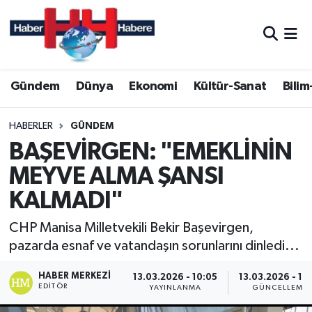
Hava Durumu
Gündem
Dünya
Ekonomi
Kültür-Sanat
Bilim
Trafik Durumu
Süper Lig Puan Durumu ve Fikstür
HABERLER
GÜNDEM
BAŞEVİRGEN: "EMEKLİNİN
Tüm Manşetler
MEYVE ALMA ŞANSI
KALMADI"
Son Dakika Haberleri
CHP Manisa Milletvekili Bekir Başevirgen,
Haber Arşivi
pazarda esnaf ve vatandaşın sorunlarını dinledi...
HABER MERKEZI
13.03.2026 - 10:05
13.03.2026 - 10
EDITÖR
YAYINLANMA
GÜNCELLEME