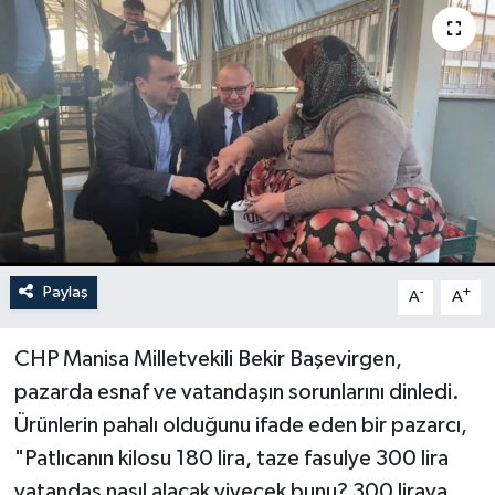
Paylaş
-
+
A
A
CHP Manisa Milletvekili Bekir Başevirgen,
pazarda esnaf ve vatandaşın sorunlarını dinledi.
Ürünlerin pahalı olduğunu ifade eden bir pazarcı,
"Patlıcanın kilosu 180 lira, taze fasulye 300 lira
vatandaş nasıl alacak yiyecek bunu? 300 liraya