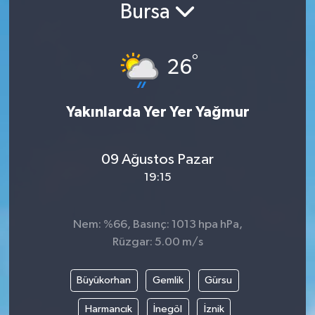
Bursa
°
26
Yakınlarda Yer Yer Yağmur
09 Ağustos Pazar
19:15
Nem: %66, Basınç: 1013 hpa hPa,
Rüzgar: 5.00 m/s
Büyükorhan
Gemlik
Gürsu
Harmancık
İnegöl
İznik