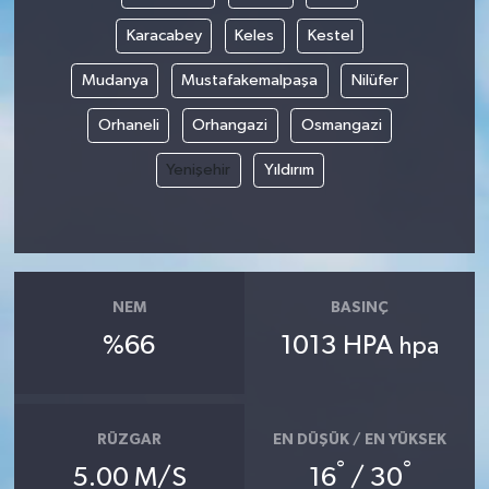
Karacabey
Keles
Kestel
Mudanya
Mustafakemalpaşa
Nilüfer
Orhaneli
Orhangazi
Osmangazi
Yenişehir
Yıldırım
NEM
BASINÇ
%66
1013 HPA
hpa
RÜZGAR
EN DÜŞÜK / EN YÜKSEK
°
°
5.00 M/S
16
/ 30