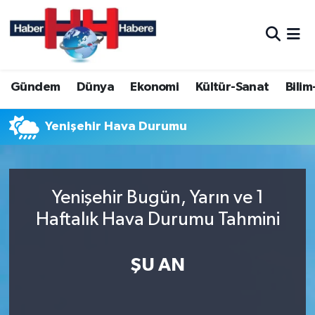
Hava Durumu
Gündem
Dünya
Ekonomi
Kültür-Sanat
Bilim
Trafik Durumu
Süper Lig Puan Durumu ve Fikstür
Yenişehir Hava Durumu
Tüm Manşetler
Yenişehir Bugün, Yarın ve 1
Son Dakika Haberleri
Haftalık Hava Durumu Tahmini
Haber Arşivi
ŞU AN