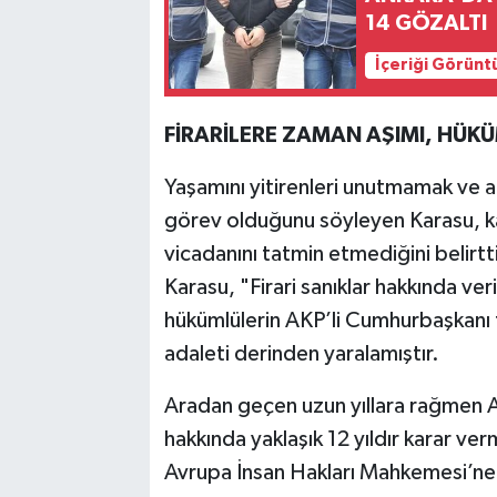
14 GÖZALTI
İçeriği Görünt
FİRARİLERE ZAMAN AŞIMI, HÜK
Yaşamını yitirenleri unutmamak ve a
görev olduğunu söyleyen Karasu, ka
vicadanını tatmin etmediğini belirtti.
Karasu, "Firari sanıklar hakkında ver
hükümlülerin AKP’li Cumhurbaşkanı t
adaleti derinden yaralamıştır.
Aradan geçen uzun yıllara rağmen 
hakkında yaklaşık 12 yıldır karar v
Avrupa İnsan Hakları Mahkemesi’ne t