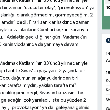
Madımak Katliamı’nın 33’üncü yılı nedeniyle
çbir zaman 'üzücü bir olay', 'provokasyon' ya
1
taşkınlığı' olarak görmedim, görmeyeceğim. 2
amdır" dedi. Firari sanıklar hakkında zaman
yle ceza alanların Cumhurbaşkanı kararıyla
u, "Adaletin geciktiği her gün, Madımak’ın
bu ülkenin vicdanında da yanmaya devam
1
Ga
Madımak Katliamı’nın 33’üncü yılı nedeniyle
uğu tarihte Sivas’ta yaşayan 13 yaşında bir
1
ocukluğumun en ağır yüklerinden biri,
Ko
an tarafta mıydın, yakılan tarafta mı?'
Ka
cukluğumu değil, Sivas’ın hafızasını, bir
Ge
 geleceğini çok yaraladı. İşte bu yüzden 2
lay', 'provokasyon' ya da 'galeyana gelmiş
Ga