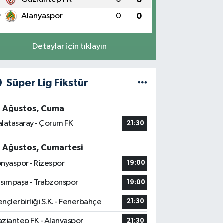
0
Alanyaspor
0
0
Detaylar için tıklayın
Süper Lig Fikstür
4 Ağustos, Cuma
latasaray - Çorum FK
21:30
5 Ağustos, Cumartesi
nyaspor - Rizespor
19:00
sımpaşa - Trabzonspor
19:00
nçlerbirliği S.K. - Fenerbahçe
21:30
ziantep FK - Alanyaspor
21:30