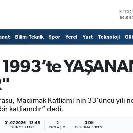
64.94
DOLA
47,74
EURO
55,25
STERL
anat
Bilim-Teknik
Spor
Yerel
Yurt
Teknoloji
Gü
64,481
GRAM 
6660.
BİST1
1993’te YAŞANA
13.779
R"
arasu, Madımak Katliamı’nın 33’üncü yılı 
ir katliamdır” dedi.
01.07.2026 - 13:46
2
3 DK
GÜNCELLEME
PAYLAŞIM
OKUNMA SÜRESI