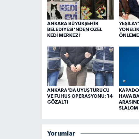
ANKARA BÜYÜKŞEHİR
YEŞİLA
BELEDİYESİ'NDEN ÖZEL
YÖNELİK
KEDİ MERKEZİ
ÖNLEME
ANKARA'DA UYUŞTURUCU
KAPADO
VE FUHUŞ OPERASYONU: 14
HAVA B
GÖZALTI
ARASIND
SLALOM
Yorumlar