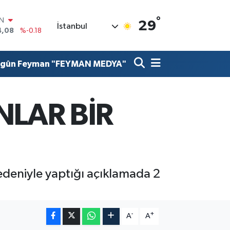
4,08
%-0.18
°
R
29
İstanbul
36
%0.18
10
%0.32
İN
lgûn Feyman "FEYMAN MEDYA"
1
%0.38
ALTIN
55
%0.03
00
NLAR BİR
%-14
nedeniyle yaptığı açıklamada 2
-
+
A
A