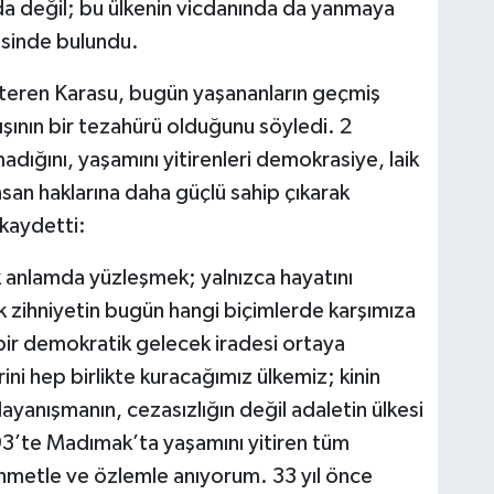
da değil; bu ülkenin vicdanında da yanmaya
sinde bulundu.
steren Karasu, bugün yaşananların geçmiş
yışının bir tezahürü olduğunu söyledi. 2
ığını, yaşamını yitirenleri demokrasiye, laik
san haklarına daha güçlü sahip çıkarak
 kaydetti:
k anlamda yüzleşmek; yalnızca hayatını
k zihniyetin bugün hangi biçimlerde karşımıza
 bir demokratik gelecek iradesi ortaya
ni hep birlikte kuracağımız ülkemiz; kinin
dayanışmanın, cezasızlığın değil adaletin ülkesi
93’te Madımak’ta yaşamını yitiren tüm
rahmetle ve özlemle anıyorum. 33 yıl önce