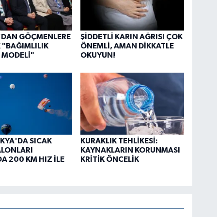
Y'DAN GÖÇMENLERE
ŞİDDETLİ KARIN AĞRISI ÇOK
 "BAĞIMLILIK
ÖNEMLİ, AMAN DİKKATLE
 MODELİ"
OKUYUN!
KYA'DA SICAK
KURAKLIK TEHLİKESİ:
ALONLARI
KAYNAKLARIN KORUNMASI
A 200 KM HIZ İLE
KRİTİK ÖNCELİK