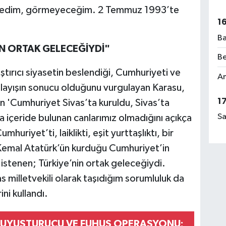
 görmedim, görmeyeceğim. 2 Temmuz 1993’te
1
Ba
İN ORTAK GELECEĞİYDİ"
Be
ıştırıcı siyasetin beslendiği, Cumhuriyeti ve
Am
anlayışın sonucu olduğunu vurgulayan Karasu,
1
 'Cumhuriyet Sivas’ta kuruldu, Sivas’ta
Sa
ca içeride bulunan canlarımız olmadığını açıkça
uriyet’ti, laiklikti, eşit yurttaşlıktı, bir
Kemal Atatürk’ün kurduğu Cumhuriyet’in
istenen; Türkiye’nin ortak geleceğiydi.
s milletvekili olarak taşıdığım sorumluluk da
ni kullandı.
UYUŞTURUCU VE FUHUŞ OPERASYONU: