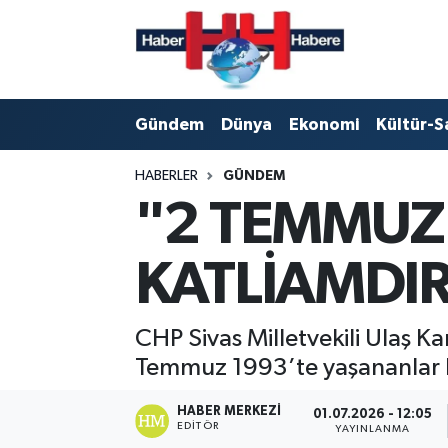
Hava Durumu
Gündem
Dünya
Ekonomi
Kültür-S
Trafik Durumu
HABERLER
GÜNDEM
Süper Lig Puan Durumu ve Fikstür
"2 TEMMUZ 
Tüm Manşetler
KATLİAMDI
Son Dakika Haberleri
Haber Arşivi
CHP Sivas Milletvekili Ulaş K
Temmuz 1993’te yaşananlar b
HABER MERKEZI
01.07.2026 - 12:05
EDITÖR
YAYINLANMA