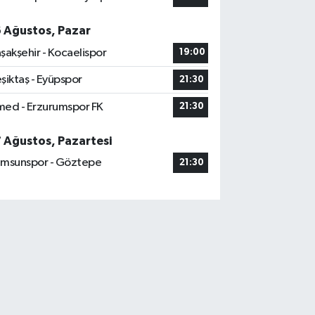
6 Ağustos, Pazar
şakşehir - Kocaelispor
19:00
şiktaş - Eyüpspor
21:30
ed - Erzurumspor FK
21:30
7 Ağustos, Pazartesi
msunspor - Göztepe
21:30