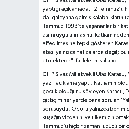
CHP Sivas Milletvekili Ulaş Karasu, 
yaptığı açıklamada, "2 Temmuz’u hi
da 'galeyana gelmiş kalabalıkların 
Temmuz 1993’te yaşananlar bir katli
aşımı uygulanmasına, katliam nedeni
affedilmesine tepki gösteren Karas
ateşi yalnızca hafızalarda değil; 
etmektedir" ifadelerini kullandı.
CHP Sivas Milletvekili Ulaş Karasu, 
yazılı açıklama yaptı. Katliamın old
çocuk olduğunu söyleyen Karasu, "Ç
gittiğim her yerde bana sorulan 'Yak
sorusuydu. O soru yalnızca benim ço
kuşağın vicdanını ve ülkemizin ortak
Temmuz’u hiçbir zaman 'üzücü bir o