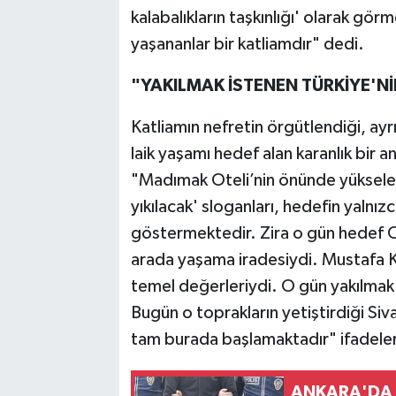
kalabalıkların taşkınlığı' olarak
yaşananlar bir katliamdır" dedi.
"YAKILMAK İSTENEN TÜRKİYE'N
Katliamın nefretin örgütlendiği, ayr
laik yaşamı hedef alan karanlık bir 
"Madımak Oteli’nin önünde yükselen
yıkılacak' sloganları, hedefin yalnız
göstermektedir. Zira o gün hedef Cumh
arada yaşama iradesiydi. Mustafa 
temel değerleriydi. O gün yakılmak 
Bugün o toprakların yetiştirdiği Siva
tam burada başlamaktadır" ifadeleri
ANKARA'DA 