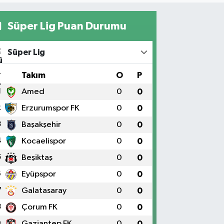
Süper Lig Puan Durumu
Süper Lig
#
Takım
O
P
1
Amed
0
0
2
Erzurumspor FK
0
0
3
Başakşehir
0
0
4
Kocaelispor
0
0
5
Beşiktaş
0
0
6
Eyüpspor
0
0
7
Galatasaray
0
0
8
Çorum FK
0
0
9
Gaziantep FK
0
0