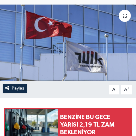
Paylaş
-
+
A
A
BENZİNE BU GECE
YARISI 2,19 TL ZAM
BEKLENİYOR