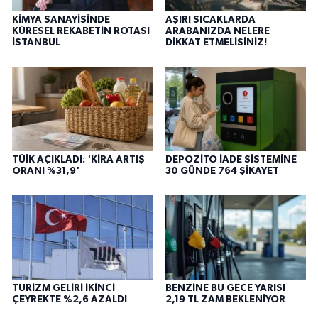
KİMYA SANAYİSİNDE
AŞIRI SICAKLARDA
KÜRESEL REKABETİN ROTASI
ARABANIZDA NELERE
İSTANBUL
DİKKAT ETMELİSİNİZ!
TÜİK AÇIKLADI: 'KİRA ARTIŞ
DEPOZİTO İADE SİSTEMİNE
ORANI %31,9'
30 GÜNDE 764 ŞİKAYET
TURİZM GELİRİ İKİNCİ
BENZİNE BU GECE YARISI
ÇEYREKTE %2,6 AZALDI
2,19 TL ZAM BEKLENİYOR