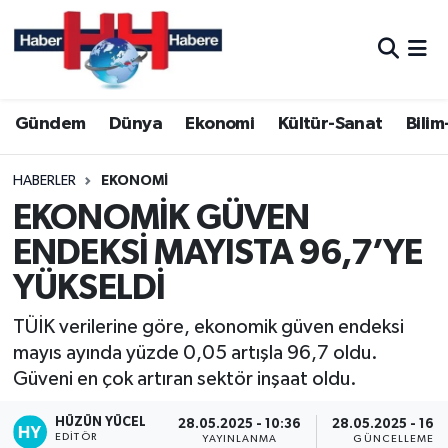
Hava Durumu
Gündem
Dünya
Ekonomi
Kültür-Sanat
Bilim
Trafik Durumu
Süper Lig Puan Durumu ve Fikstür
HABERLER
EKONOMI
EKONOMİK GÜVEN
Tüm Manşetler
ENDEKSİ MAYISTA 96,7’YE
YÜKSELDİ
Son Dakika Haberleri
TÜİK verilerine göre, ekonomik güven endeksi
Haber Arşivi
mayıs ayında yüzde 0,05 artışla 96,7 oldu.
Güveni en çok artıran sektör inşaat oldu.
HÜZÜN YÜCEL
28.05.2025 - 10:36
28.05.2025 - 16:
EDITÖR
YAYINLANMA
GÜNCELLEME