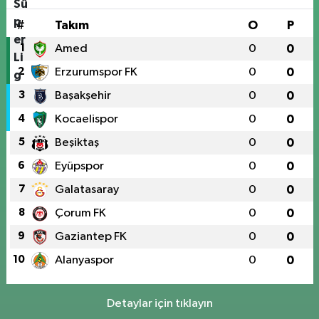
#
Takım
O
P
1
Amed
0
0
2
Erzurumspor FK
0
0
3
Başakşehir
0
0
4
Kocaelispor
0
0
5
Beşiktaş
0
0
6
Eyüpspor
0
0
7
Galatasaray
0
0
8
Çorum FK
0
0
9
Gaziantep FK
0
0
10
Alanyaspor
0
0
Detaylar için tıklayın