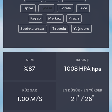
Espiye
Eynesil
Görele
Güce
Keşap
Merkez
Piraziz
Şebinkarahisar
Tirebolu
Yağlıdere
NEM
BASINÇ
%87
1008 HPA
hpa
RÜZGAR
EN DÜŞÜK / EN YÜKSEK
°
°
1.00 M/S
21
/ 26