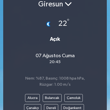
Giresun
°
22
Açık
07 Ağustos Cuma
20:45
Nem: %87, Basınç: 1008 hpa hPa,
Rüzgar: 1.00 m/s
Alucra
Bulancak
Çamoluk
Çanakçı
Dereli
Doğankent