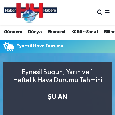
Hava Durumu
Gündem
Dünya
Ekonomi
Kültür-Sanat
Bilim
Trafik Durumu
Süper Lig Puan Durumu ve Fikstür
Eynesil Hava Durumu
Tüm Manşetler
Eynesil Bugün, Yarın ve 1
Son Dakika Haberleri
Haftalık Hava Durumu Tahmini
Haber Arşivi
ŞU AN