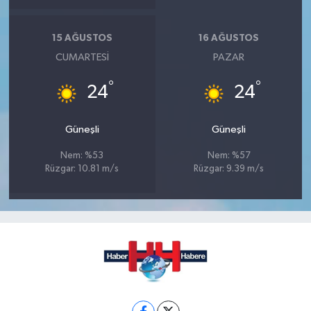
15 AĞUSTOS
16 AĞUSTOS
CUMARTESI
PAZAR
°
°
24
24
Güneşli
Güneşli
Nem: %53
Nem: %57
Rüzgar: 10.81 m/s
Rüzgar: 9.39 m/s