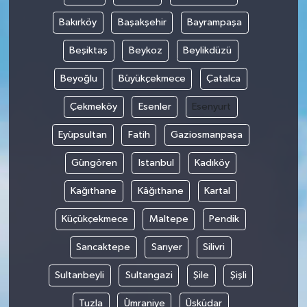
Bakırköy
Başakşehir
Bayrampaşa
Beşiktaş
Beykoz
Beylikdüzü
Beyoğlu
Büyükçekmece
Çatalca
Çekmeköy
Esenler
Esenyurt
Eyüpsultan
Fatih
Gaziosmanpaşa
Güngören
Istanbul
Kadıköy
Kağıthane
Kâğıthane
Kartal
Küçükçekmece
Maltepe
Pendik
Sancaktepe
Sarıyer
Silivri
Sultanbeyli
Sultangazi
Şile
Şişli
Tuzla
Ümraniye
Üsküdar