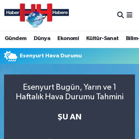
Hava Durumu
Gündem
Dünya
Ekonomi
Kültür-Sanat
Bilim
Trafik Durumu
Süper Lig Puan Durumu ve Fikstür
Esenyurt Hava Durumu
Tüm Manşetler
Esenyurt Bugün, Yarın ve 1
Son Dakika Haberleri
Haftalık Hava Durumu Tahmini
Haber Arşivi
ŞU AN