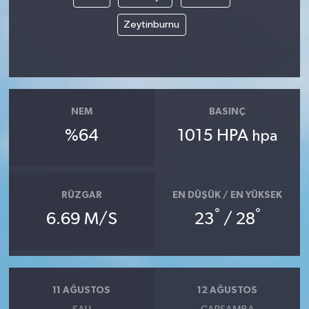
Zeytinburnu
NEM
BASINÇ
%64
1015 HPA
hpa
RÜZGAR
EN DÜŞÜK / EN YÜKSEK
°
°
6.69 M/S
23
/ 28
11 AĞUSTOS
12 AĞUSTOS