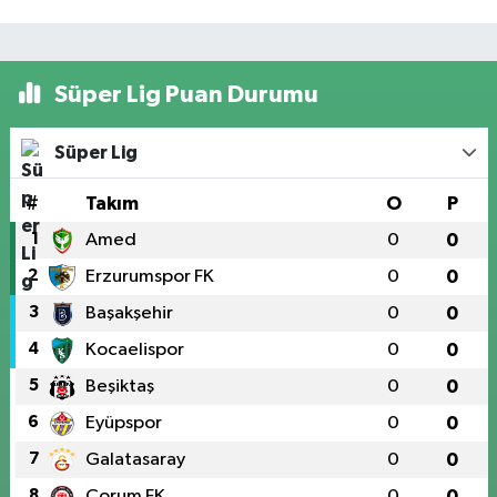
Süper Lig Puan Durumu
Süper Lig
#
Takım
O
P
1
Amed
0
0
2
Erzurumspor FK
0
0
3
Başakşehir
0
0
4
Kocaelispor
0
0
5
Beşiktaş
0
0
6
Eyüpspor
0
0
7
Galatasaray
0
0
8
Çorum FK
0
0