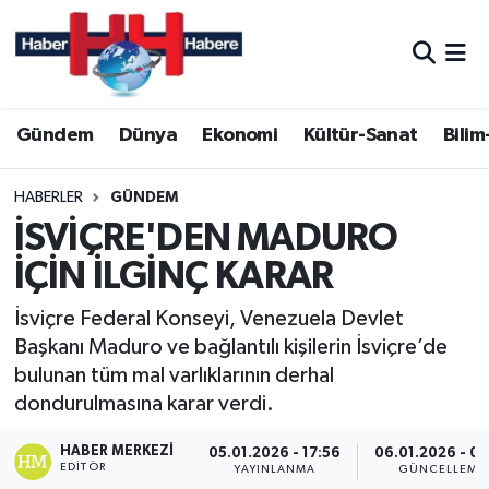
Hava Durumu
Gündem
Dünya
Ekonomi
Kültür-Sanat
Bilim
Trafik Durumu
Süper Lig Puan Durumu ve Fikstür
HABERLER
GÜNDEM
İSVİÇRE'DEN MADURO
Tüm Manşetler
İÇİN İLGİNÇ KARAR
Son Dakika Haberleri
İsviçre Federal Konseyi, Venezuela Devlet
Başkanı Maduro ve bağlantılı kişilerin İsviçre’de
Haber Arşivi
bulunan tüm mal varlıklarının derhal
dondurulmasına karar verdi.
HABER MERKEZI
05.01.2026 - 17:56
06.01.2026 - 00
EDITÖR
YAYINLANMA
GÜNCELLEME