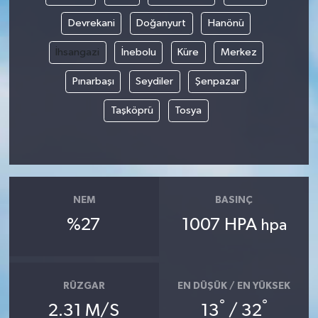
Devrekani
Doğanyurt
Hanönü
İhsangazi
İnebolu
Küre
Merkez
Pınarbaşı
Seydiler
Şenpazar
Taşköprü
Tosya
NEM
BASINÇ
%27
1007 HPA
hpa
RÜZGAR
EN DÜŞÜK / EN YÜKSEK
°
°
2.31 M/S
13
/ 32