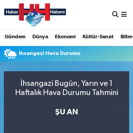
Hava Durumu
Gündem
Dünya
Ekonomi
Kültür-Sanat
Bilim
Trafik Durumu
Süper Lig Puan Durumu ve Fikstür
İhsangazi Hava Durumu
Tüm Manşetler
İhsangazi Bugün, Yarın ve 1
Son Dakika Haberleri
Haftalık Hava Durumu Tahmini
Haber Arşivi
ŞU AN