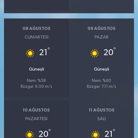
08 AĞUSTOS
09 AĞUSTOS
CUMARTESI
PAZAR
°
°
21
20
Güneşli
Güneşli
Nem: %58
Nem: %60
Rüzgar: 6.00 m/s
Rüzgar: 7.11 m/s
10 AĞUSTOS
11 AĞUSTOS
PAZARTESI
SALI
°
°
20
21