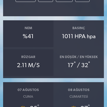
NEM
BASINÇ
%41
1011 HPA
hpa
RÜZGAR
EN DÜŞÜK / EN YÜKSEK
°
°
2.11 M/S
17
/ 32
07 AĞUSTOS
08 AĞUSTOS
CUMA
CUMARTESI
°
°