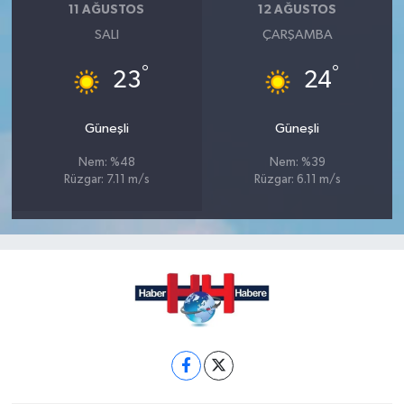
11 AĞUSTOS
12 AĞUSTOS
SALI
ÇARŞAMBA
°
°
23
24
Güneşli
Güneşli
Nem: %48
Nem: %39
Rüzgar: 7.11 m/s
Rüzgar: 6.11 m/s