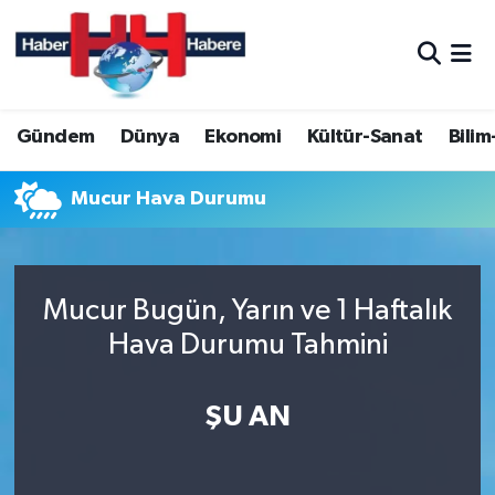
Hava Durumu
Gündem
Dünya
Ekonomi
Kültür-Sanat
Bilim
Trafik Durumu
Süper Lig Puan Durumu ve Fikstür
Mucur Hava Durumu
Tüm Manşetler
Mucur Bugün, Yarın ve 1 Haftalık
Son Dakika Haberleri
Hava Durumu Tahmini
Haber Arşivi
ŞU AN