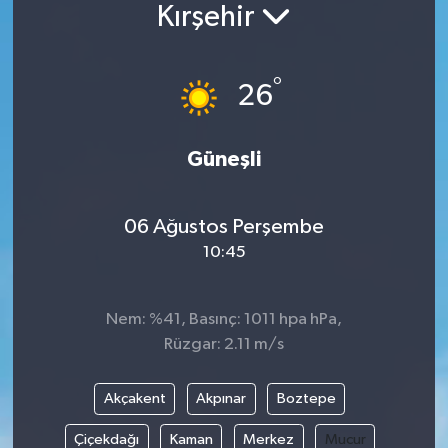
Kırşehir
°
26
Güneşli
06 Ağustos Perşembe
10:45
Nem: %41, Basınç: 1011 hpa hPa,
Rüzgar: 2.11 m/s
Akçakent
Akpınar
Boztepe
Çiçekdağı
Kaman
Merkez
Mucur