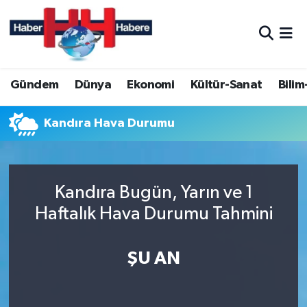
Hava Durumu
Gündem
Dünya
Ekonomi
Kültür-Sanat
Bilim
Trafik Durumu
Süper Lig Puan Durumu ve Fikstür
Kandıra Hava Durumu
Tüm Manşetler
Kandıra Bugün, Yarın ve 1
Son Dakika Haberleri
Haftalık Hava Durumu Tahmini
Haber Arşivi
ŞU AN