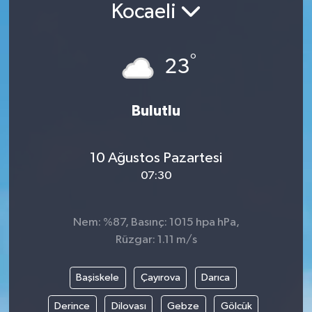
Kocaeli
°
23
Bulutlu
10 Ağustos Pazartesi
07:30
Nem: %87, Basınç: 1015 hpa hPa,
Rüzgar: 1.11 m/s
Başiskele
Çayırova
Darıca
Derince
Dilovası
Gebze
Gölcük