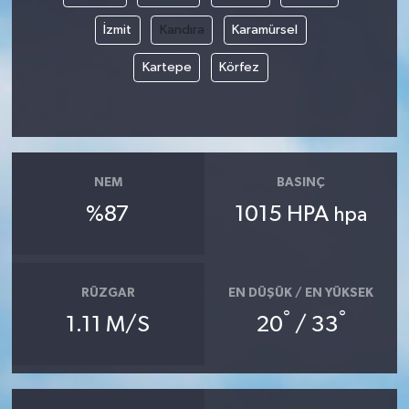
İzmit
Kandıra
Karamürsel
Kartepe
Körfez
NEM
BASINÇ
%87
1015 HPA
hpa
RÜZGAR
EN DÜŞÜK / EN YÜKSEK
°
°
1.11 M/S
20
/ 33