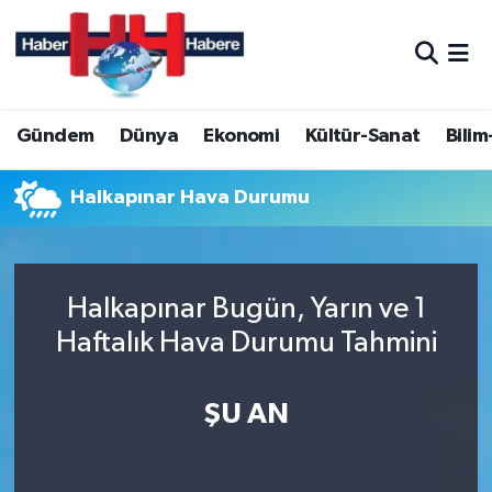
Hava Durumu
Gündem
Dünya
Ekonomi
Kültür-Sanat
Bilim
Trafik Durumu
Süper Lig Puan Durumu ve Fikstür
Halkapınar Hava Durumu
Tüm Manşetler
Halkapınar Bugün, Yarın ve 1
Son Dakika Haberleri
Haftalık Hava Durumu Tahmini
Haber Arşivi
ŞU AN