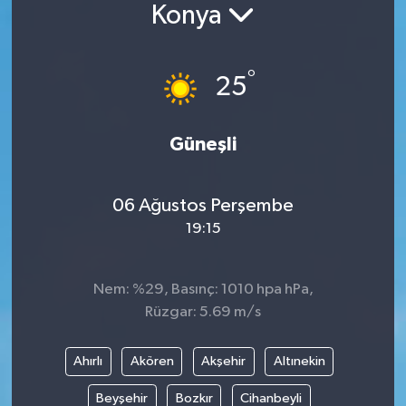
Konya
°
25
Güneşli
06 Ağustos Perşembe
19:15
Nem: %29, Basınç: 1010 hpa hPa,
Rüzgar: 5.69 m/s
Ahırlı
Akören
Akşehir
Altınekin
Beyşehir
Bozkır
Cihanbeyli