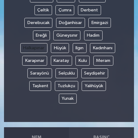
Çeltik
Çumra
Derbent
Derebucak
Doğanhisar
Emirgazi
Ereğli
Güneysınır
Hadim
Halkapınar
Hüyük
Ilgın
Kadınhanı
Karapınar
Karatay
Kulu
Meram
Sarayönü
Selçuklu
Seydişehir
Taşkent
Tuzlukçu
Yalıhüyük
Yunak
NEM
BASINÇ