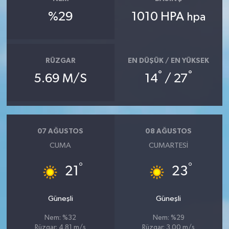
%29
1010 HPA
hpa
RÜZGAR
EN DÜŞÜK / EN YÜKSEK
°
°
5.69 M/S
14
/ 27
07 AĞUSTOS
08 AĞUSTOS
CUMA
CUMARTESI
°
°
21
23
Güneşli
Güneşli
Nem: %32
Nem: %29
Rüzgar: 4.81 m/s
Rüzgar: 3.00 m/s