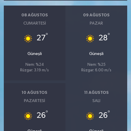
08 AĞUSTOS
09 AĞUSTOS
CUMARTESI
PAZAR
°
°
27
28
Güneşli
Güneşli
Nem: %24
Nem: %25
Rüzgar: 3.19 m/s
Rüzgar: 6.00 m/s
10 AĞUSTOS
11 AĞUSTOS
PAZARTESI
SALI
°
°
26
26