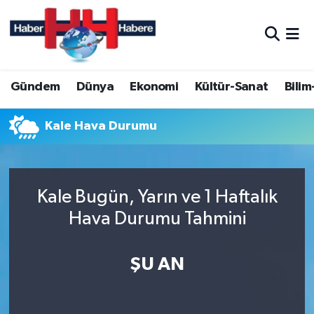
Hava Durumu
Gündem
Dünya
Ekonomi
Kültür-Sanat
Bilim
Trafik Durumu
Süper Lig Puan Durumu ve Fikstür
Kale Hava Durumu
Tüm Manşetler
Kale Bugün, Yarın ve 1 Haftalık
Son Dakika Haberleri
Hava Durumu Tahmini
Haber Arşivi
ŞU AN