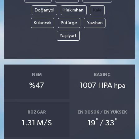
Doğanyol
Hekimhan
Kale
Kuluncak
Pütürge
Yazıhan
Yeşilyurt
NEM
BASINÇ
%47
1007 HPA
hpa
RÜZGAR
EN DÜŞÜK / EN YÜKSEK
°
°
1.31 M/S
19
/ 33