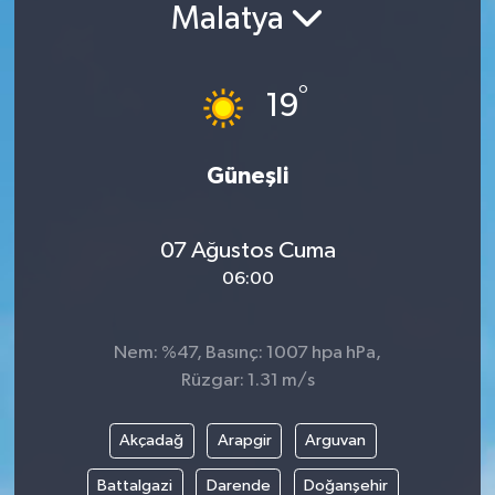
Malatya
°
19
Güneşli
07 Ağustos Cuma
06:00
Nem: %47, Basınç: 1007 hpa hPa,
Rüzgar: 1.31 m/s
Akçadağ
Arapgir
Arguvan
Battalgazi
Darende
Doğanşehir