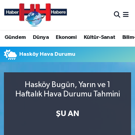
Hava Durumu
Gündem
Dünya
Ekonomi
Kültür-Sanat
Bilim
Trafik Durumu
Süper Lig Puan Durumu ve Fikstür
Hasköy Hava Durumu
Tüm Manşetler
Hasköy Bugün, Yarın ve 1
Son Dakika Haberleri
Haftalık Hava Durumu Tahmini
Haber Arşivi
ŞU AN