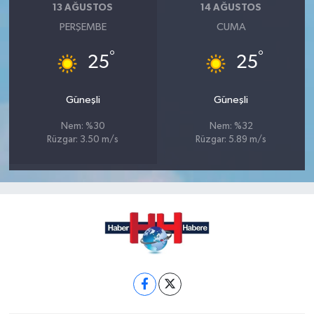
13 AĞUSTOS
14 AĞUSTOS
PERŞEMBE
CUMA
°
°
25
25
Güneşli
Güneşli
Nem: %30
Nem: %32
Rüzgar: 3.50 m/s
Rüzgar: 5.89 m/s