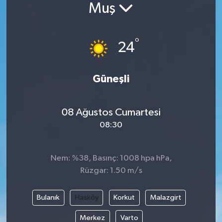
Muş
°
24
Güneşli
08 Ağustos Cumartesi
08:30
Nem: %38, Basınç: 1008 hpa hPa,
Rüzgar: 1.50 m/s
Bulanık
Hasköy
Korkut
Malazgirt
Merkez
Varto