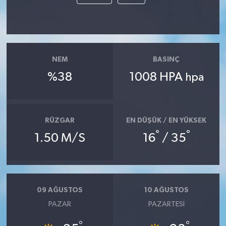
NEM
BASINÇ
%38
1008 HPA
hpa
RÜZGAR
EN DÜŞÜK / EN YÜKSEK
°
°
1.50 M/S
16
/ 35
09 AĞUSTOS
10 AĞUSTOS
PAZAR
PAZARTESI
°
°