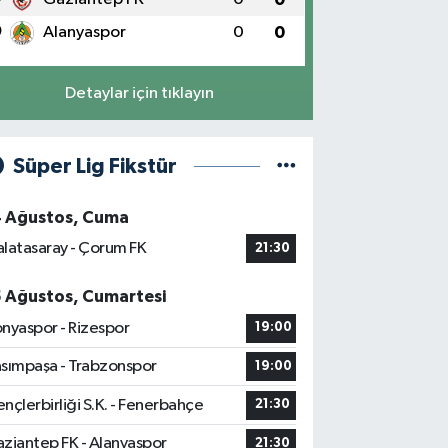
0
Alanyaspor
0
0
Detaylar için tıklayın
Süper Lig Fikstür
4 Ağustos, Cuma
latasaray - Çorum FK
21:30
5 Ağustos, Cumartesi
nyaspor - Rizespor
19:00
sımpaşa - Trabzonspor
19:00
nçlerbirliği S.K. - Fenerbahçe
21:30
ziantep FK - Alanyaspor
21:30