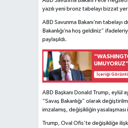
ABD Savunma Bakanı Pete Hegseth, 
yazılı yeni bronz tabelayı bizzat yer
ABD Savunma Bakanı’nın tabelayı d
Bakanlığı’na hoş geldiniz” ifadeler
paylaşıldı.
"WASHINGTO
UMUYORUZ
İçeriği Görünt
ABD Başkanı Donald Trump, eylül ay
“Savaş Bakanlığı” olarak değiştiril
imzalamış, değişikliğin yasalaşması 
Trump, Oval Ofis’te değişikliğe ili