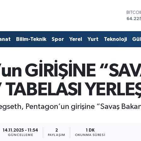
BITCO
64.22
DOLA
47,71
EURO
55,03
STERL
anat
Bilim-Teknik
Spor
Yerel
Yurt
Teknoloji
Gü
64,24
GRAM 
6574.
BİST1
n GİRİŞİNE “SA
13.799
 TABELASI YERLEŞ
eth, Pentagon’un girişine “Savaş Bakanlı
14.11.2025 - 11:54
2
1 DK
GÜNCELLEME
PAYLAŞIM
OKUNMA SÜRESI