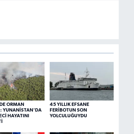
RDE ORMAN
45 YILLIK EFSANE
: YUNANİSTAN'DA
FERİBOTUN SON
YECİ HAYATINI
YOLCULUĞUYDU
İ