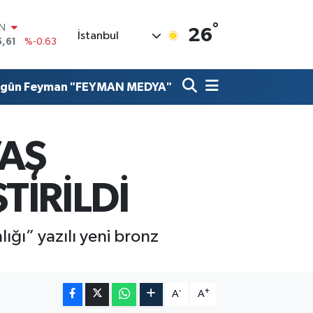
IN
5,61
%-0.63
°
R
26
İstanbul
43
%0.16
17
%-0.02
İN
lgûn Feyman "FEYMAN MEDYA"
63
%0.07
ALTIN
81
%1.44
00
VAŞ
%70
TİRİLDİ
ğı” yazılı yeni bronz
-
+
A
A