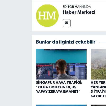
EDITÖR HAKKINDA
Haber Merkezi
Bunlar da ilginizi çekebilir
SİNGAPUR HAVA TRAFİĞİ:
HER YE
'YILDA 1 MİLYON UÇUŞ
YANGINI
YAPAY ZEKAYA EMANET'
3 İTFAİ
KAYBETT