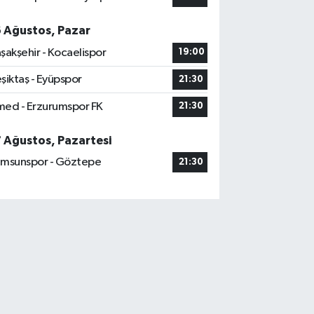
6 Ağustos, Pazar
şakşehir - Kocaelispor
19:00
şiktaş - Eyüpspor
21:30
ed - Erzurumspor FK
21:30
7 Ağustos, Pazartesi
msunspor - Göztepe
21:30