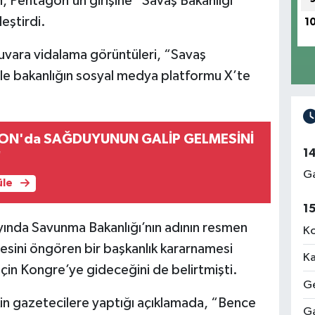
Pentagon’un girişine “Savaş Bakanlığı”
leştirdi.
1
uvara vidalama görüntüleri, “Savaş
iyle bakanlığın sosyal medya platformu X’te
N'da SAĞDUYUNUN GALİP GELMESİNİ
1
"
Ga
üle
1
ında Savunma Bakanlığı’nın adının resmen
Ko
mesini öngören bir başkanlık kararnamesi
Ka
için Kongre’ye gideceğini de belirtmişti.
Ge
şkin gazetecilere yaptığı açıklamada, “Bence
Ga