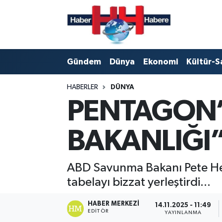
Hava Durumu
Gündem
Dünya
Ekonomi
Kültür-S
Trafik Durumu
HABERLER
DÜNYA
Süper Lig Puan Durumu ve Fikstür
PENTAGON’u
Tüm Manşetler
BAKANLIĞI”
Son Dakika Haberleri
Haber Arşivi
ABD Savunma Bakanı Pete Hegs
tabelayı bizzat yerleştirdi...
HABER MERKEZI
14.11.2025 - 11:49
EDITÖR
YAYINLANMA