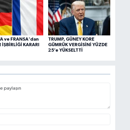
A ve FRANSA'dan
TRUMP, GÜNEY KORE
 İŞBİRLİĞİ KARARI
GÜMRÜK VERGİSİNİ YÜZDE
25’e YÜKSELTTİ