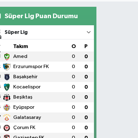
Süper Lig Puan Durumu
Süper Lig
#
Takım
O
P
1
Amed
0
0
2
Erzurumspor FK
0
0
3
Başakşehir
0
0
4
Kocaelispor
0
0
5
Beşiktaş
0
0
6
Eyüpspor
0
0
7
Galatasaray
0
0
8
Çorum FK
0
0
9
Gaziantep FK
0
0