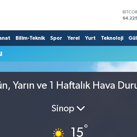
BITCO
64.225
DOLA
47,714
EURO
anat
Bilim-Teknik
Spor
Yerel
Yurt
Teknoloji
Gü
55,03
STERLİ
u
64,24
GRAM 
6510.
BİST1
13.799
ün, Yarın ve 1 Haftalık Hava Du
Sinop
°
15