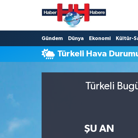
Hava Durumu
Gündem
Dünya
Ekonomi
Kültür-S
Trafik Durumu
Türkeli Hava Durum
Süper Lig Puan Durumu ve Fikstür
Tüm Manşetler
Türkeli Bug
Son Dakika Haberleri
Haber Arşivi
ŞU AN