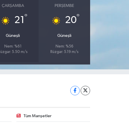
ÇARŞAMBA
PERŞEMBE
°
°
21
20
Güneşli
Güneşli
Nem: %61
Nem: %56
üzgar: 5.50 m/s
Rüzgar: 5.19 m/s
Tüm Manşetler