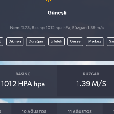
Güneşli
Nem: %73, Basınç: 1012 hpa hPa, Rüzgar: 1.39 m/s
t
Dikmen
Durağan
Erfelek
Gerze
Merkez
Sa
BASINÇ
RÜZGAR
1012 HPA
1.39 M/S
hpa
S
10 AĞUSTOS
11 AĞUSTOS