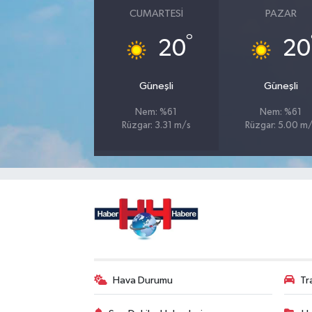
CUMARTESI
PAZAR
°
20
20
Güneşli
Güneşli
Nem: %61
Nem: %61
Rüzgar: 3.31 m/s
Rüzgar: 5.00 m
Hava Durumu
Tr