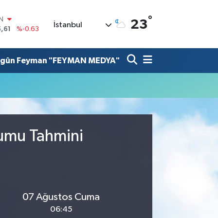
°
IN
23
İstanbul
,61
%-0.63
R
3
%0.16
lgûn Feyman "FEYMAN MEDYA"
17
%-0.02
N
63
%0.07
ALTIN
40
%0.45
00
%70
rumu Tahmini
07 Ağustos Cuma
06:45