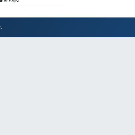
ber Arşivi
r.