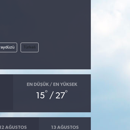
raydüzü
Türkeli
EN DÜŞÜK / EN YÜKSEK
°
°
15
/ 27
12 AĞUSTOS
13 AĞUSTOS