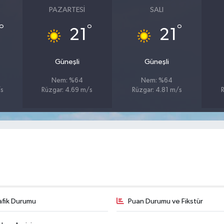
PAZARTESI
SALI
°
°
°
21
21
Güneşli
Güneşli
Nem: %64
Nem: %64
/s
Rüzgar: 4.69 m/s
Rüzgar: 4.81 m/s
R
afik Durumu
Puan Durumu ve Fikstür