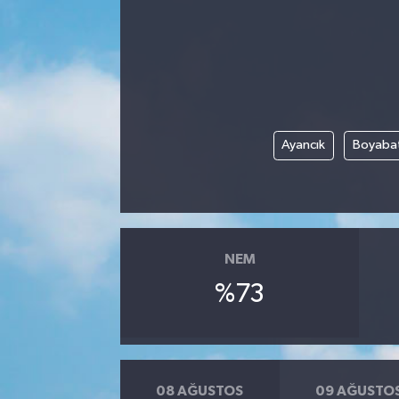
Ayancık
Boyaba
NEM
%73
08 AĞUSTOS
09 AĞUSTO