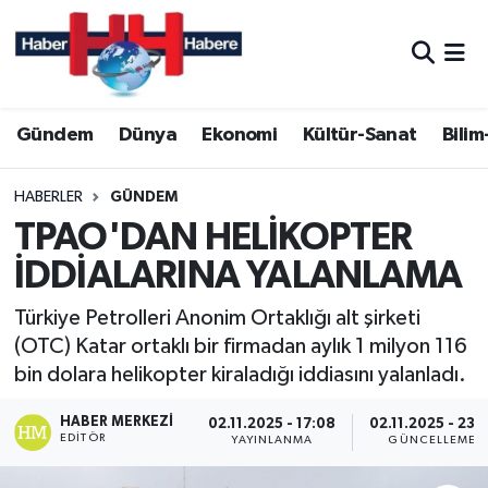
Hava Durumu
Gündem
Dünya
Ekonomi
Kültür-Sanat
Bilim
Trafik Durumu
Süper Lig Puan Durumu ve Fikstür
HABERLER
GÜNDEM
TPAO'DAN HELİKOPTER
Tüm Manşetler
İDDİALARINA YALANLAMA
Son Dakika Haberleri
Türkiye Petrolleri Anonim Ortaklığı alt şirketi
(OTC) Katar ortaklı bir firmadan aylık 1 milyon 116
Haber Arşivi
bin dolara helikopter kiraladığı iddiasını yalanladı.
HABER MERKEZI
02.11.2025 - 17:08
02.11.2025 - 23:1
EDITÖR
YAYINLANMA
GÜNCELLEME