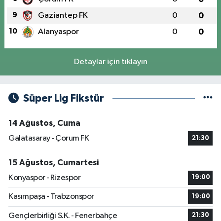
9
Gaziantep FK
0
0
10
Alanyaspor
0
0
Detaylar için tıklayın
Süper Lig Fikstür
14 Ağustos, Cuma
Galatasaray - Çorum FK
21:30
15 Ağustos, Cumartesi
Konyaspor - Rizespor
19:00
Kasımpaşa - Trabzonspor
19:00
Gençlerbirliği S.K. - Fenerbahçe
21:30