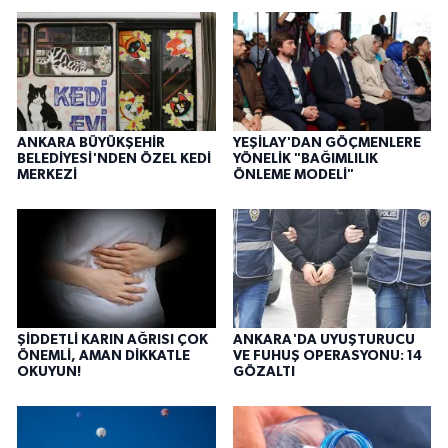
ANKARA BÜYÜKŞEHİR
YEŞİLAY'DAN GÖÇMENLERE
BELEDİYESİ'NDEN ÖZEL KEDİ
YÖNELİK "BAĞIMLILIK
MERKEZİ
ÖNLEME MODELİ"
ŞİDDETLİ KARIN AĞRISI ÇOK
ANKARA'DA UYUŞTURUCU
ÖNEMLİ, AMAN DİKKATLE
VE FUHUŞ OPERASYONU: 14
OKUYUN!
GÖZALTI