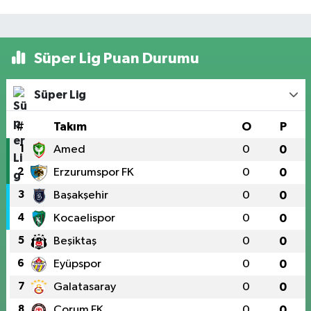
Süper Lig Puan Durumu
Süper Lig
#
Takım
O
P
1
Amed
0
0
2
Erzurumspor FK
0
0
3
Başakşehir
0
0
4
Kocaelispor
0
0
5
Beşiktaş
0
0
6
Eyüpspor
0
0
7
Galatasaray
0
0
8
Çorum FK
0
0