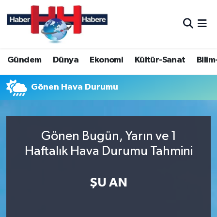
Hava Durumu
Gündem
Dünya
Ekonomi
Kültür-Sanat
Bilim
Trafik Durumu
Süper Lig Puan Durumu ve Fikstür
Gönen Hava Durumu
Tüm Manşetler
Gönen Bugün, Yarın ve 1
Son Dakika Haberleri
Haftalık Hava Durumu Tahmini
Haber Arşivi
ŞU AN