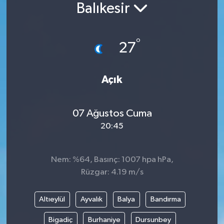
Balıkesir
°
27
Açık
07 Ağustos Cuma
20:45
Nem: %64, Basınç: 1007 hpa hPa,
Rüzgar: 4.19 m/s
Altıeylül
Ayvalık
Balya
Bandırma
Bigadiç
Burhaniye
Dursunbey