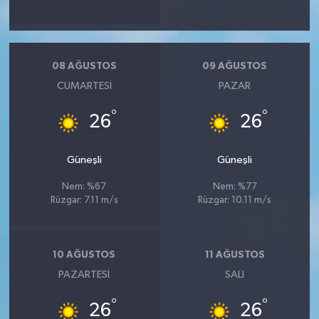
08 AĞUSTOS
09 AĞUSTOS
CUMARTESI
PAZAR
°
°
26
26
Güneşli
Güneşli
Nem: %67
Nem: %77
Rüzgar: 7.11 m/s
Rüzgar: 10.11 m/s
10 AĞUSTOS
11 AĞUSTOS
PAZARTESI
SALI
°
°
26
26