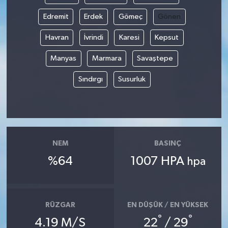
Edremit
Erdek
Gömeç
Gönen
Havran
İvrindi
Karesi
Kepsut
Manyas
Marmara
Savaştepe
Sındırgı
Susurluk
NEM
BASINÇ
%64
1007 HPA
hpa
RÜZGAR
EN DÜŞÜK / EN YÜKSEK
°
°
4.19 M/S
22
/ 29