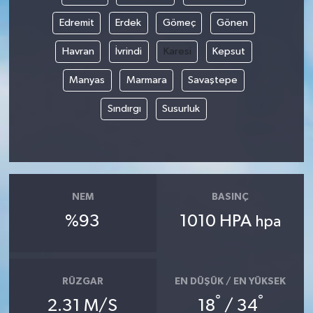
Edremit
Erdek
Gömeç
Gönen
Havran
İvrindi
Karesi
Kepsut
Manyas
Marmara
Savaştepe
Sındırgı
Susurluk
NEM
BASINÇ
%93
1010 HPA
hpa
RÜZGAR
EN DÜŞÜK / EN YÜKSEK
°
°
2.31 M/S
18
/ 34