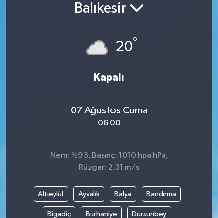
Balıkesir
°
20
Kapalı
07 Ağustos Cuma
06:00
Nem: %93, Basınç: 1010 hpa hPa,
Rüzgar: 2.31 m/s
Altıeylül
Ayvalık
Balya
Bandırma
Bigadiç
Burhaniye
Dursunbey