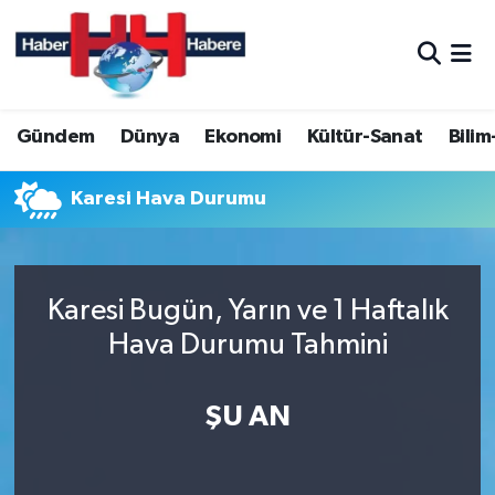
Hava Durumu
Gündem
Dünya
Ekonomi
Kültür-Sanat
Bilim
Trafik Durumu
Süper Lig Puan Durumu ve Fikstür
Karesi Hava Durumu
Tüm Manşetler
Karesi Bugün, Yarın ve 1 Haftalık
Son Dakika Haberleri
Hava Durumu Tahmini
Haber Arşivi
ŞU AN