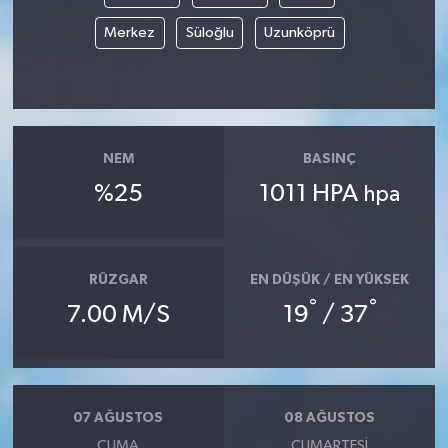
Merkez
Süloğlu
Uzunköprü
NEM
BASINÇ
%25
1011 HPA
hpa
RÜZGAR
EN DÜŞÜK / EN YÜKSEK
°
°
7.00 M/S
19
/ 37
07 AĞUSTOS
08 AĞUSTOS
CUMA
CUMARTESI