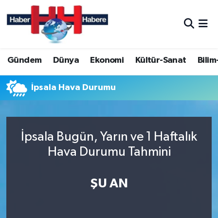
Hava Durumu
Gündem
Dünya
Ekonomi
Kültür-Sanat
Bilim
Trafik Durumu
Süper Lig Puan Durumu ve Fikstür
İpsala Hava Durumu
Tüm Manşetler
İpsala Bugün, Yarın ve 1 Haftalık
Son Dakika Haberleri
Hava Durumu Tahmini
Haber Arşivi
ŞU AN