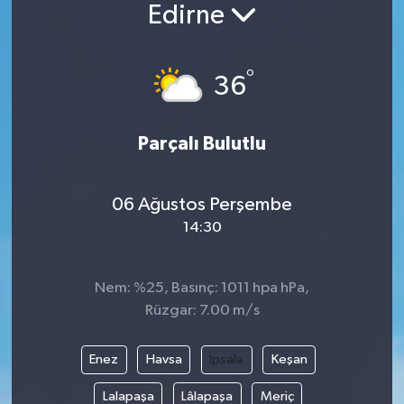
Edirne
°
36
Parçalı Bulutlu
06 Ağustos Perşembe
14:30
Nem: %25, Basınç: 1011 hpa hPa,
Rüzgar: 7.00 m/s
Enez
Havsa
İpsala
Keşan
Lalapaşa
Lâlapaşa
Meriç