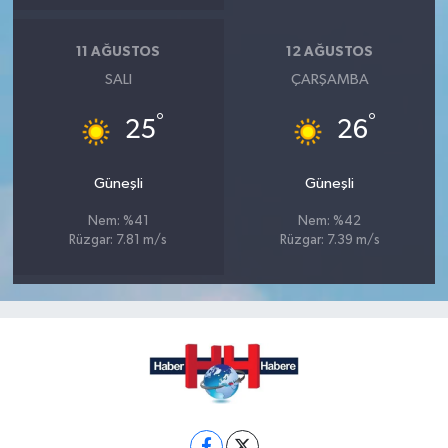
11 AĞUSTOS
12 AĞUSTOS
SALI
ÇARŞAMBA
°
°
25
26
Güneşli
Güneşli
Nem: %41
Nem: %42
Rüzgar: 7.81 m/s
Rüzgar: 7.39 m/s