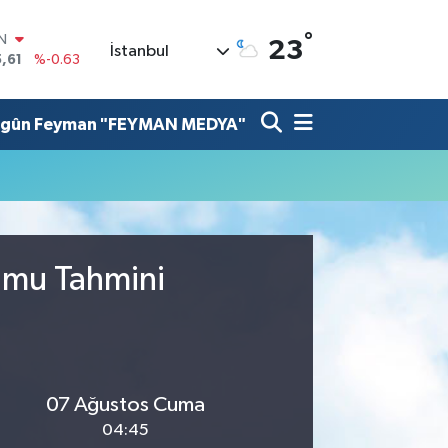
°
IN
23
İstanbul
,61
%-0.63
R
3
%0.16
lgûn Feyman "FEYMAN MEDYA"
17
%-0.02
N
63
%0.07
ALTIN
40
%0.45
00
%70
rumu Tahmini
07 Ağustos Cuma
04:45