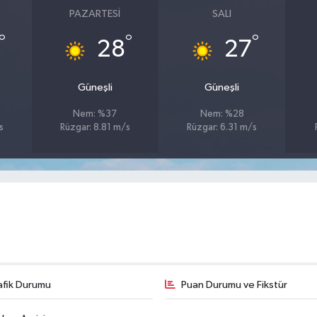
PAZARTESI
SALI
°
°
°
28
27
Güneşli
Güneşli
Nem: %37
Nem: %28
s
Rüzgar: 8.81 m/s
Rüzgar: 6.31 m/s
afik Durumu
Puan Durumu ve Fikstür