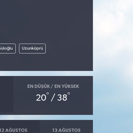
Süloğlu
Uzunköprü
EN DÜŞÜK / EN YÜKSEK
°
°
20
/ 38
12 AĞUSTOS
13 AĞUSTOS