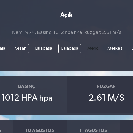
Açık
Nem: %74, Basınç: 1012 hpa hPa, Rüzgar: 2.61 m/s
ala
Keşan
Lalapaşa
Lâlapaşa
Meriç
Merkez
BASINÇ
RÜZGAR
1012 HPA
2.61 M/S
hpa
S
10 AĞUSTOS
11 AĞUSTOS