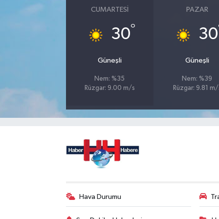
CUMARTESI
PAZAR
°
30
30
Güneşli
Güneşli
Nem: %35
Nem: %39
Rüzgar: 9.00 m/s
Rüzgar: 9.81 m/
Hava Durumu
Tr