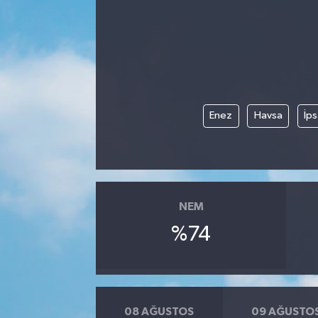
Enez
Havsa
İps
NEM
%74
08 AĞUSTOS
09 AĞUSTO