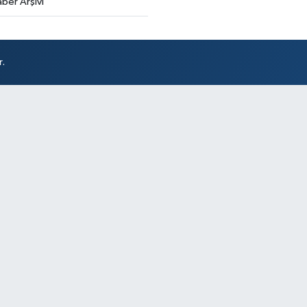
ber Arşivi
r.