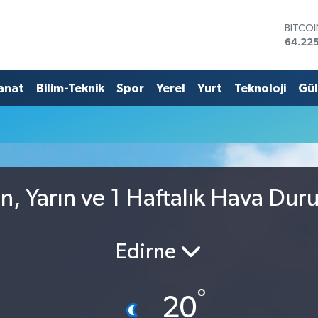
BITCO
64.225
DOLA
47,714
EURO
anat
Bilim-Teknik
Spor
Yerel
Yurt
Teknoloji
Gü
55,03
STERLİ
64,24
GRAM 
6510.
BİST1
13.799
, Yarın ve 1 Haftalık Hava Du
Edirne
°
20