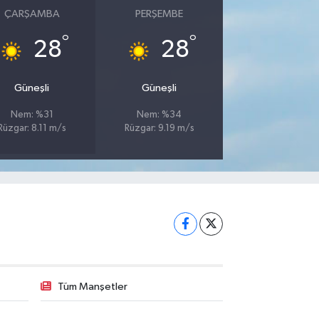
ÇARŞAMBA
PERŞEMBE
°
°
28
28
Güneşli
Güneşli
Nem: %31
Nem: %34
Rüzgar: 8.11 m/s
Rüzgar: 9.19 m/s
Tüm Manşetler