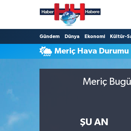
Hava Durumu
Gündem
Dünya
Ekonomi
Kültür-S
Trafik Durumu
Meriç Hava Durumu
Süper Lig Puan Durumu ve Fikstür
Tüm Manşetler
Meriç Bugün
Son Dakika Haberleri
Haber Arşivi
ŞU AN