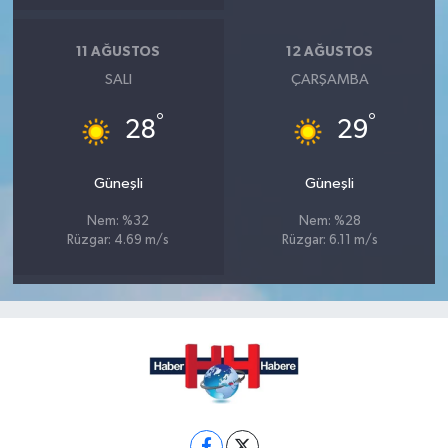
11 AĞUSTOS
12 AĞUSTOS
SALI
ÇARŞAMBA
°
°
28
29
Güneşli
Güneşli
Nem: %32
Nem: %28
Rüzgar: 4.69 m/s
Rüzgar: 6.11 m/s