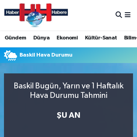
Hava Durumu
Gündem
Dünya
Ekonomi
Kültür-Sanat
Bilim
Trafik Durumu
Süper Lig Puan Durumu ve Fikstür
Baskil Hava Durumu
Tüm Manşetler
Baskil Bugün, Yarın ve 1 Haftalık
Son Dakika Haberleri
Hava Durumu Tahmini
Haber Arşivi
ŞU AN