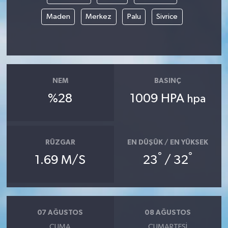
Maden
Merkez
Palu
Sivrice
NEM
BASINÇ
%28
1009 HPA
hpa
RÜZGAR
EN DÜŞÜK / EN YÜKSEK
°
°
1.69 M/S
23
/ 32
07 AĞUSTOS
08 AĞUSTOS
CUMA
CUMARTESI