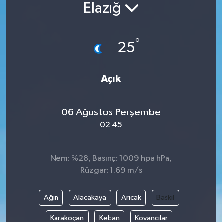
Elazığ
°
25
Açık
06 Ağustos Perşembe
02:45
Nem: %28, Basınç: 1009 hpa hPa,
Rüzgar: 1.69 m/s
Ağın
Alacakaya
Arıcak
Baskil
Karakoçan
Keban
Kovancılar