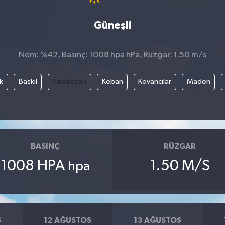
Güneşli
Nem: %42, Basınç: 1008 hpa hPa, Rüzgar: 1.50 m/s
k
Baskil
Karakoçan
Keban
Kovancılar
Maden
BASINÇ
RÜZGAR
1008 HPA
1.50 M/S
hpa
S
12 AĞUSTOS
13 AĞUSTOS