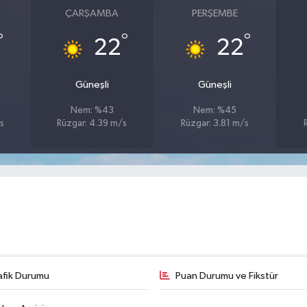
ÇARŞAMBA
PERŞEMBE
°
°
°
22
22
Güneşli
Güneşli
Nem: %43
Nem: %45
s
Rüzgar: 4.39 m/s
Rüzgar: 3.81 m/s
afik Durumu
Puan Durumu ve Fikstür