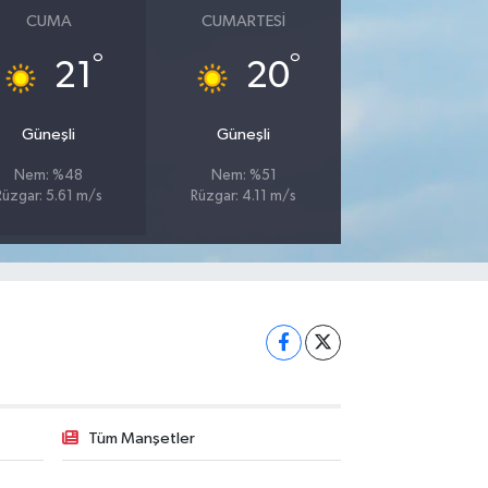
CUMA
CUMARTESI
°
°
21
20
Güneşli
Güneşli
Nem: %48
Nem: %51
Rüzgar: 5.61 m/s
Rüzgar: 4.11 m/s
Tüm Manşetler