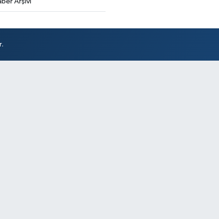
ber Arşivi
r.