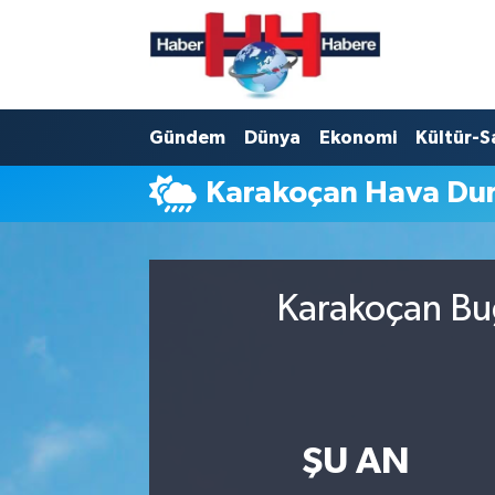
Hava Durumu
Gündem
Dünya
Ekonomi
Kültür-S
Trafik Durumu
Karakoçan Hava Du
Süper Lig Puan Durumu ve Fikstür
Tüm Manşetler
Karakoçan Bug
Son Dakika Haberleri
Haber Arşivi
ŞU AN