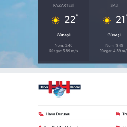
PAZARTESI
SALI
°
22
21
Güneşli
Güneşli
Nem: %46
Nem: %49
Rüzgar: 5.89 m/s
Rüzgar: 4.89 m/
Hava Durumu
Tr