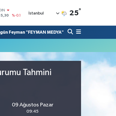
°
OIN
25
İstanbul
15,30
%-0.1
AR
436
%0.18
O
lgûn Feyman "FEYMAN MEDYA"
510
%0.32
LİN
811
%0.38
 ALTIN
.55
%0
100
79
%-14
Durumu Tahmini
09 Ağustos Pazar
09:45