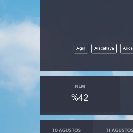
Ağın
Alacakaya
Arıca
NEM
%42
10 AĞUSTOS
11 AĞUSTO