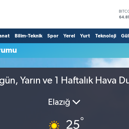
BITC
64.8
DOL
47,7
EUR
anat
Bilim-Teknik
Spor
Yerel
Yurt
Teknoloji
Gü
55,2
STER
rumu
64,4
GRAM
6660
BİST
13.7
ün, Yarın ve 1 Haftalık Hava 
Elazığ
°
25