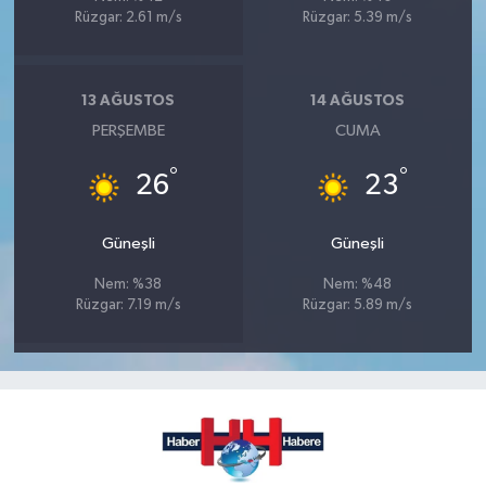
Rüzgar: 2.61 m/s
Rüzgar: 5.39 m/s
13 AĞUSTOS
14 AĞUSTOS
PERŞEMBE
CUMA
°
°
26
23
Güneşli
Güneşli
Nem: %38
Nem: %48
Rüzgar: 7.19 m/s
Rüzgar: 5.89 m/s