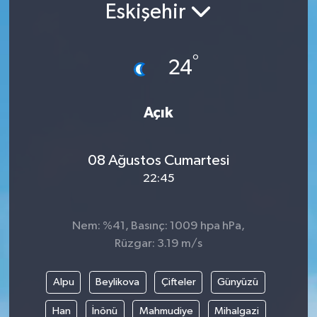
Eskişehir
°
24
Açık
08 Ağustos Cumartesi
22:45
Nem: %41, Basınç: 1009 hpa hPa,
Rüzgar: 3.19 m/s
Alpu
Beylikova
Çifteler
Günyüzü
Han
İnönü
Mahmudiye
Mihalgazi