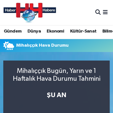
Hava Durumu
Gündem
Dünya
Ekonomi
Kültür-Sanat
Bilim
Trafik Durumu
Süper Lig Puan Durumu ve Fikstür
Mihalıççık Hava Durumu
Tüm Manşetler
Mihalıççık Bugün, Yarın ve 1
Son Dakika Haberleri
Haftalık Hava Durumu Tahmini
Haber Arşivi
ŞU AN