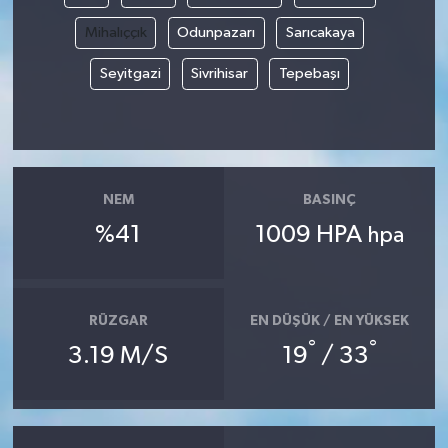
Mihalıççık
Odunpazarı
Sarıcakaya
Seyitgazi
Sivrihisar
Tepebaşı
NEM
BASINÇ
%41
1009 HPA
hpa
RÜZGAR
EN DÜŞÜK / EN YÜKSEK
°
°
3.19 M/S
19
/ 33