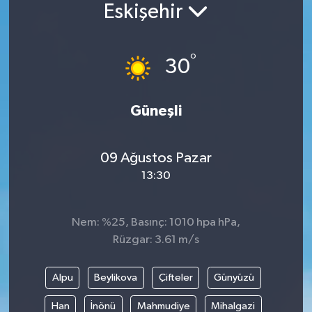
Eskişehir
°
30
Güneşli
09 Ağustos Pazar
13:30
Nem: %25, Basınç: 1010 hpa hPa,
Rüzgar: 3.61 m/s
Alpu
Beylikova
Çifteler
Günyüzü
Han
İnönü
Mahmudiye
Mihalgazi