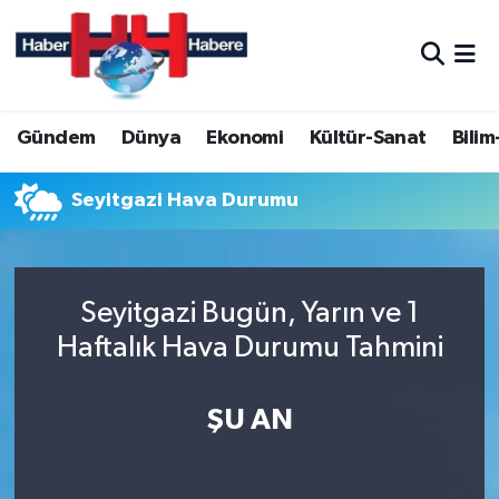
Hava Durumu
Gündem
Dünya
Ekonomi
Kültür-Sanat
Bilim
Trafik Durumu
Süper Lig Puan Durumu ve Fikstür
Seyitgazi Hava Durumu
Tüm Manşetler
Seyitgazi Bugün, Yarın ve 1
Son Dakika Haberleri
Haftalık Hava Durumu Tahmini
Haber Arşivi
ŞU AN