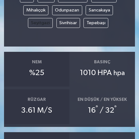
Mihalıççık
Odunpazarı
Sarıcakaya
Seyitgazi
Sivrihisar
Tepebaşı
NEM
BASINÇ
%25
1010 HPA
hpa
RÜZGAR
EN DÜŞÜK / EN YÜKSEK
°
°
3.61 M/S
16
/ 32