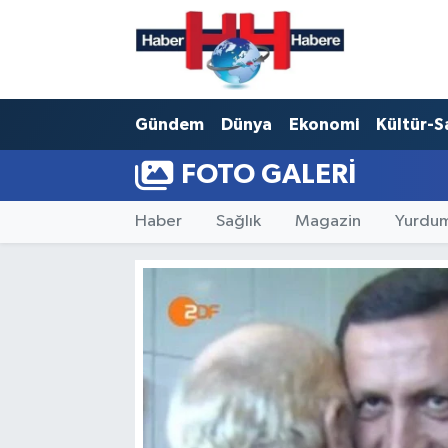
Hava Durumu
Gündem
Dünya
Ekonomi
Kültür-S
Trafik Durumu
FOTO GALERI
Süper Lig Puan Durumu ve Fikstür
Haber
Sağlık
Magazin
Yurdum
Tüm Manşetler
Son Dakika Haberleri
Haber Arşivi