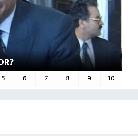
OR?
BA
5
6
7
8
9
10