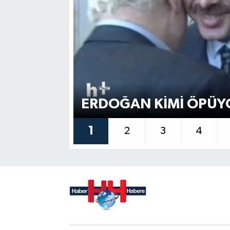
ERDOĞAN KİMİ ÖPÜY
1
2
3
4