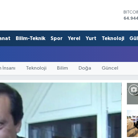
BITCO
64.94
DOLA
47,74
EURO
anat
Bilim-Teknik
Spor
Yerel
Yurt
Teknoloji
Gü
55,25
STERLİ
64,481
GRAM 
6660.
 İnsanı
Teknoloji
Bilim
Doğa
Güncel
BİST1
13.779