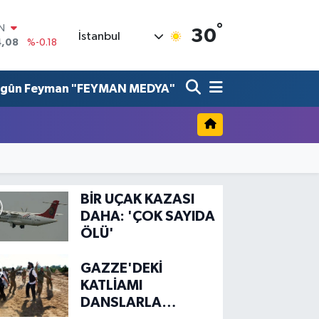
°
IN
30
İstanbul
4,08
%-0.18
R
36
%0.18
lgûn Feyman "FEYMAN MEDYA"
10
%0.32
N
1
%0.38
ALTIN
55
%0.03
00
%-14
BİR UÇAK KAZASI
DAHA: 'ÇOK SAYIDA
ÖLÜ'
GAZZE'DEKİ
KATLİAMI
DANSLARLA