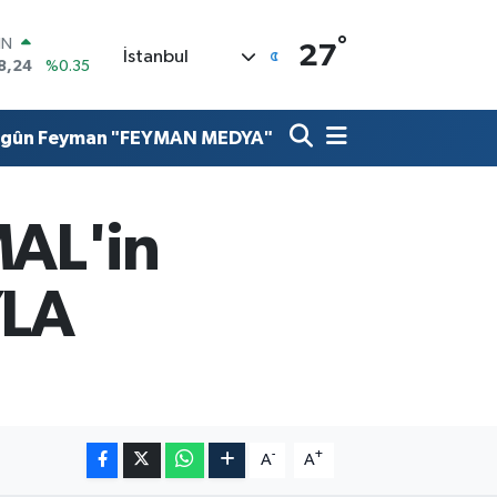
°
R
27
İstanbul
36
%0.18
10
%0.32
İN
lgûn Feyman "FEYMAN MEDYA"
11
%0.38
ALTIN
55
%0.03
00
AL'in
9
%-14
IN
8,24
%0.35
YLA
-
+
A
A