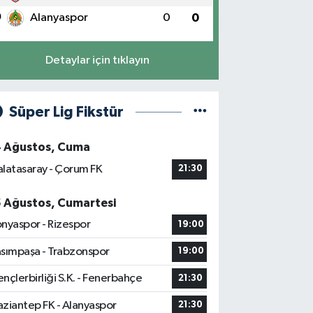
0
Alanyaspor
0
0
Detaylar için tıklayın
Süper Lig Fikstür
4 Ağustos, Cuma
latasaray - Çorum FK
21:30
5 Ağustos, Cumartesi
nyaspor - Rizespor
19:00
sımpaşa - Trabzonspor
19:00
nçlerbirliği S.K. - Fenerbahçe
21:30
ziantep FK - Alanyaspor
21:30