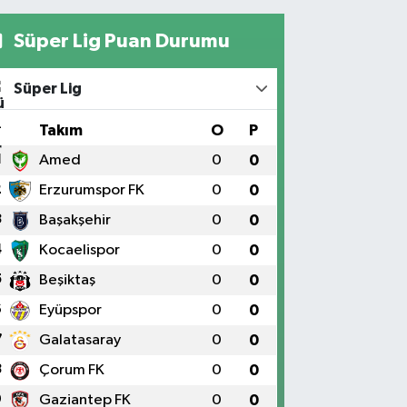
Süper Lig Puan Durumu
Süper Lig
#
Takım
O
P
1
Amed
0
0
2
Erzurumspor FK
0
0
3
Başakşehir
0
0
4
Kocaelispor
0
0
5
Beşiktaş
0
0
6
Eyüpspor
0
0
7
Galatasaray
0
0
8
Çorum FK
0
0
9
Gaziantep FK
0
0