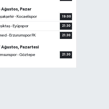
6 Ağustos, Pazar
şakşehir - Kocaelispor
19:00
şiktaş - Eyüpspor
21:30
ed - Erzurumspor FK
21:30
7 Ağustos, Pazartesi
msunspor - Göztepe
21:30