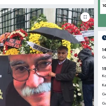
1
1
Ga
1
Ko
Ka
Ge
Ga