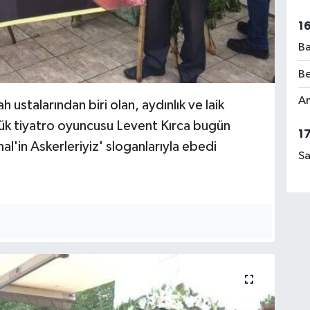
1
Ba
Be
Am
 ustalarından biri olan, aydınlık ve laik
yük tiyatro oyuncusu Levent Kırca bugün
1
al'in Askerleriyiz' sloganlarıyla ebedi
Sa