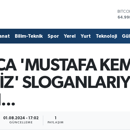
DOLA
47,74
EURO
55,25
STERL
anat
Bilim-Teknik
Spor
Yerel
Yurt
Teknoloji
Gü
64,48
GRAM 
6660.
BİST1
CA 'MUSTAFA KEM
13.77
BITCO
64.99
İZ' SLOGANLARI
..
01.08.2024 - 17:02
1
GÜNCELLEME
PAYLAŞIM