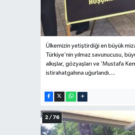
Ülkemizin yetiştirdiği en büyük mizah
Türkiye'nin yılmaz savunucusu, bü
alkışlar, gözyaşları ve 'Mustafa Kem
istirahatgahına uğurlandı...
2 / 76