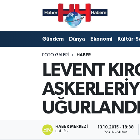
Hava Durumu
Gündem
Dünya
Ekonomi
Kültür-S
Trafik Durumu
FOTO GALERI
HABER
Süper Lig Puan Durumu ve Fikstür
LEVENT KIR
Tüm Manşetler
ASKERLERİY
Son Dakika Haberleri
UĞURLANDI.
Haber Arşivi
HABER MERKEZI
13.10.2015 - 18:38
EDITÖR
YAYINLANMA