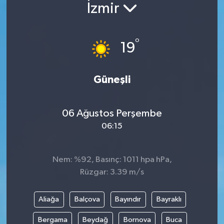
İzmir
°
19
Güneşli
06 Ağustos Perşembe
06:15
Nem: %92, Basınç: 1011 hpa hPa,
Rüzgar: 3.39 m/s
Aliağa
Balçova
Bayındır
Bayraklı
Bergama
Beydağ
Bornova
Buca