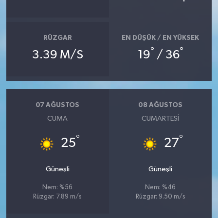
RÜZGAR
EN DÜŞÜK / EN YÜKSEK
°
°
3.39 M/S
19
/ 36
07 AĞUSTOS
08 AĞUSTOS
CUMA
CUMARTESI
°
°
25
27
Güneşli
Güneşli
Nem: %56
Nem: %46
Rüzgar: 7.89 m/s
Rüzgar: 9.50 m/s