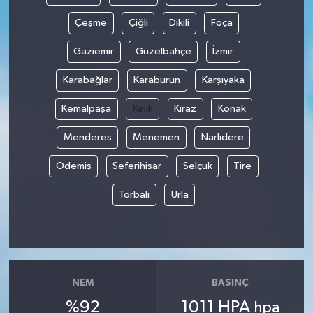
Çeşme
Çiğli
Dikili
Foça
Gaziemir
Güzelbahçe
İzmir
Karabağlar
Karaburun
Karşıyaka
Kemalpaşa
Kınık
Kiraz
Konak
Menderes
Menemen
Narlıdere
Ödemiş
Seferihisar
Selçuk
Tire
Torbalı
Urla
NEM
BASINÇ
%92
1011 HPA
hpa