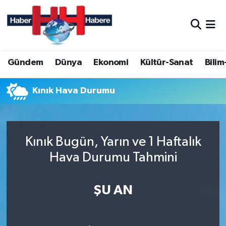
Hava Durumu
Gündem
Dünya
Ekonomi
Kültür-Sanat
Bilim
Trafik Durumu
Süper Lig Puan Durumu ve Fikstür
Kınık Hava Durumu
Tüm Manşetler
Kınık Bugün, Yarın ve 1 Haftalık
Son Dakika Haberleri
Hava Durumu Tahmini
Haber Arşivi
ŞU AN