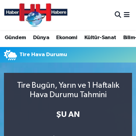
Hava Durumu
Gündem
Dünya
Ekonomi
Kültür-Sanat
Bilim
Trafik Durumu
Süper Lig Puan Durumu ve Fikstür
Tire Hava Durumu
Tüm Manşetler
Tire Bugün, Yarın ve 1 Haftalık
Son Dakika Haberleri
Hava Durumu Tahmini
Haber Arşivi
ŞU AN