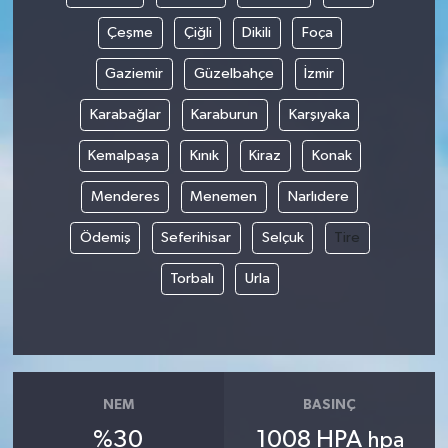
Çeşme
Çiğli
Dikili
Foça
Gaziemir
Güzelbahçe
İzmir
Karabağlar
Karaburun
Karşıyaka
Kemalpaşa
Kınık
Kiraz
Konak
Menderes
Menemen
Narlıdere
Ödemiş
Seferihisar
Selçuk
Tire
Torbalı
Urla
NEM
BASINÇ
%30
1008 HPA
hpa