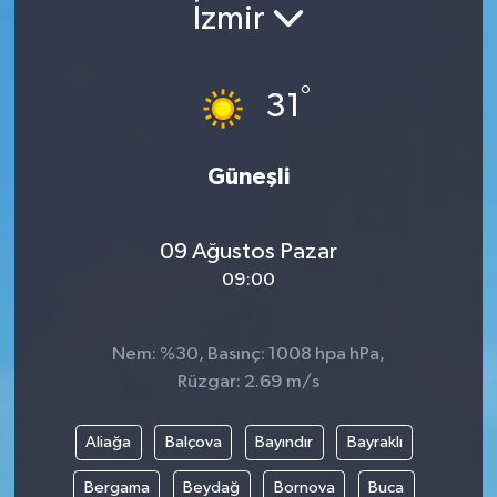
İzmir
°
31
Güneşli
09 Ağustos Pazar
09:00
Nem: %30, Basınç: 1008 hpa hPa,
Rüzgar: 2.69 m/s
Aliağa
Balçova
Bayındır
Bayraklı
Bergama
Beydağ
Bornova
Buca