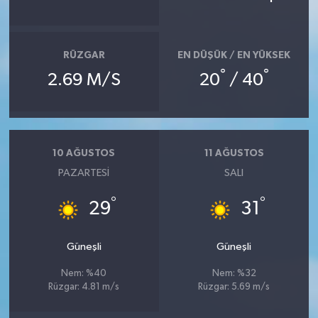
RÜZGAR
EN DÜŞÜK / EN YÜKSEK
°
°
2.69 M/S
20
/ 40
10 AĞUSTOS
11 AĞUSTOS
PAZARTESI
SALI
°
°
29
31
Güneşli
Güneşli
Nem: %40
Nem: %32
Rüzgar: 4.81 m/s
Rüzgar: 5.69 m/s