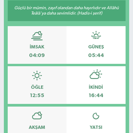
Güçlü bir mümin, zayıf olandan daha hayırlıdır ve Allâhü
Teâlâ'ya daha sevimlidir. (Hadis-i şerif)
İMSAK
GÜNEŞ
04:09
05:44
ÖĞLE
İKINDI
12:55
16:44
AKŞAM
YATSI