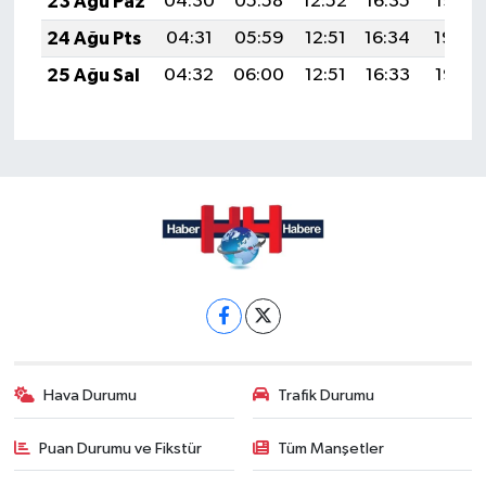
23 Ağu Paz
04:30
05:58
12:52
16:35
19:35
24 Ağu Pts
04:31
05:59
12:51
16:34
19:34
25 Ağu Sal
04:32
06:00
12:51
16:33
19:32
Hava Durumu
Trafik Durumu
Puan Durumu ve Fikstür
Tüm Manşetler