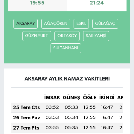
19:55
21:24
AKSARAY
AĞAÇÖREN
ESKİL
GÜLAĞAÇ
GÜZELYURT
ORTAKÖY
SARIYAHŞİ
SULTANHANI
AKSARAY AYLIK NAMAZ VAKITLERI
İMSAK
GÜNEŞ
ÖĞLE
İKINDI
AKŞA
25 Tem Cts
03:52
05:33
12:55
16:47
20:08
26 Tem Paz
03:53
05:34
12:55
16:47
20:07
27 Tem Pts
03:55
05:35
12:55
16:47
20:06