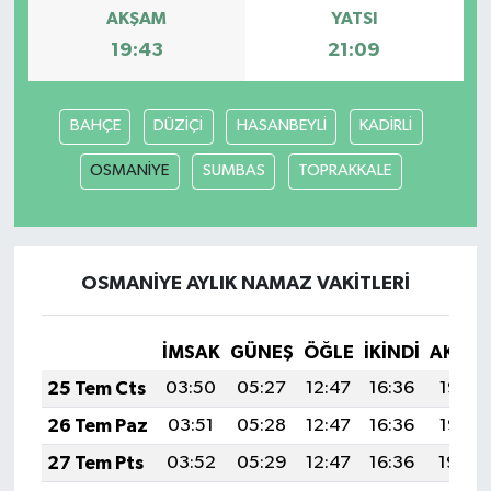
AKŞAM
YATSI
19:43
21:09
BAHÇE
DÜZİÇİ
HASANBEYLİ
KADİRLİ
OSMANİYE
SUMBAS
TOPRAKKALE
OSMANİYE AYLIK NAMAZ VAKITLERI
İMSAK
GÜNEŞ
ÖĞLE
İKINDI
AKŞA
25 Tem Cts
03:50
05:27
12:47
16:36
19:56
26 Tem Paz
03:51
05:28
12:47
16:36
19:55
27 Tem Pts
03:52
05:29
12:47
16:36
19:54