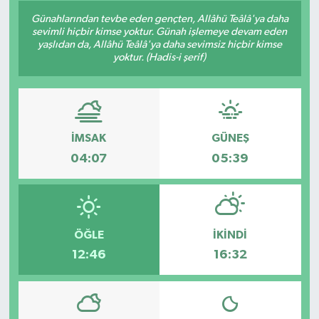
Günahlarından tevbe eden gençten, Allâhü Teâlâ'ya daha
sevimli hiçbir kimse yoktur. Günah işlemeye devam eden
yaşlıdan da, Allâhü Teâlâ'ya daha sevimsiz hiçbir kimse
yoktur. (Hadis-i şerif)
İMSAK
GÜNEŞ
04:07
05:39
ÖĞLE
İKINDI
12:46
16:32