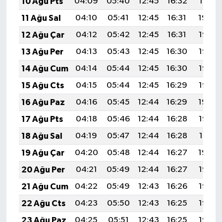
10 Ağu Pts
04:09
05:40
12:45
16:32
19:41
11 Ağu Sal
04:10
05:41
12:45
16:31
19:40
12 Ağu Çar
04:12
05:42
12:45
16:31
19:38
13 Ağu Per
04:13
05:43
12:45
16:30
19:37
14 Ağu Cum
04:14
05:44
12:45
16:30
19:36
15 Ağu Cts
04:15
05:44
12:45
16:29
19:35
16 Ağu Paz
04:16
05:45
12:44
16:29
19:34
17 Ağu Pts
04:18
05:46
12:44
16:28
19:32
18 Ağu Sal
04:19
05:47
12:44
16:28
19:31
19 Ağu Çar
04:20
05:48
12:44
16:27
19:30
20 Ağu Per
04:21
05:49
12:44
16:27
19:28
21 Ağu Cum
04:22
05:49
12:43
16:26
19:27
22 Ağu Cts
04:23
05:50
12:43
16:25
19:26
23 Ağu Paz
04:25
05:51
12:43
16:25
19:25