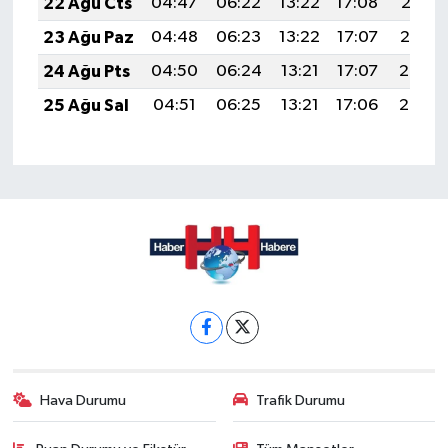
22 Ağu Cts
04:47
06:22
13:22
17:08
20:12
23 Ağu Paz
04:48
06:23
13:22
17:07
20:10
24 Ağu Pts
04:50
06:24
13:21
17:07
20:08
25 Ağu Sal
04:51
06:25
13:21
17:06
20:07
Hava Durumu
Trafik Durumu