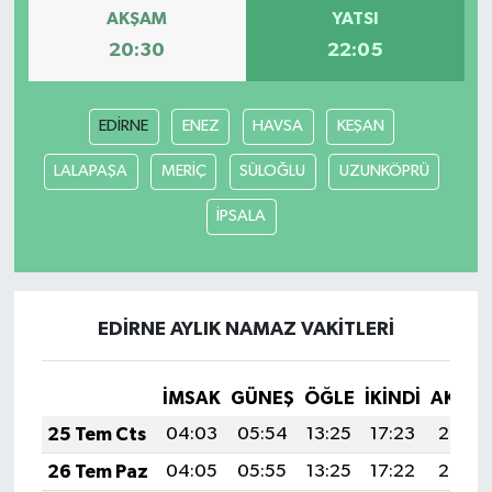
AKŞAM
YATSI
20:30
22:05
EDİRNE
ENEZ
HAVSA
KEŞAN
LALAPAŞA
MERİÇ
SÜLOĞLU
UZUNKÖPRÜ
İPSALA
EDİRNE AYLIK NAMAZ VAKITLERI
İMSAK
GÜNEŞ
ÖĞLE
İKINDI
AKŞA
25 Tem Cts
04:03
05:54
13:25
17:23
20:47
26 Tem Paz
04:05
05:55
13:25
17:22
20:46