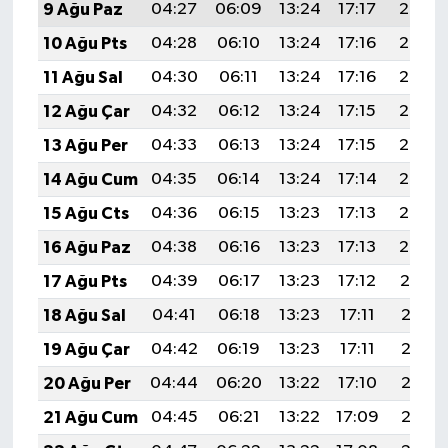
9 Ağu Paz
04:27
06:09
13:24
17:17
20:30
10 Ağu Pts
04:28
06:10
13:24
17:16
20:29
11 Ağu Sal
04:30
06:11
13:24
17:16
20:27
12 Ağu Çar
04:32
06:12
13:24
17:15
20:26
13 Ağu Per
04:33
06:13
13:24
17:15
20:25
14 Ağu Cum
04:35
06:14
13:24
17:14
20:23
15 Ağu Cts
04:36
06:15
13:23
17:13
20:22
16 Ağu Paz
04:38
06:16
13:23
17:13
20:20
17 Ağu Pts
04:39
06:17
13:23
17:12
20:19
18 Ağu Sal
04:41
06:18
13:23
17:11
20:18
19 Ağu Çar
04:42
06:19
13:23
17:11
20:16
20 Ağu Per
04:44
06:20
13:22
17:10
20:15
21 Ağu Cum
04:45
06:21
13:22
17:09
20:13