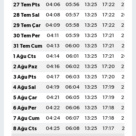
27 Tem Pts
04:06
05:56
13:25
17:22
20:45
28 Tem Sal
04:08
05:57
13:25
17:22
20:44
29 Tem Çar
04:09
05:58
13:25
17:22
20:43
30 Tem Per
04:11
05:59
13:25
17:21
20:42
31 Tem Cum
04:13
06:00
13:25
17:21
20:41
1 Ağu Cts
04:14
06:01
13:25
17:21
20:40
2 Ağu Paz
04:16
06:02
13:25
17:20
20:39
3 Ağu Pts
04:17
06:03
13:25
17:20
20:37
4 Ağu Sal
04:19
06:04
13:25
17:19
20:36
5 Ağu Çar
04:21
06:05
13:25
17:19
20:35
6 Ağu Per
04:22
06:06
13:25
17:18
20:34
7 Ağu Cum
04:24
06:07
13:25
17:18
20:33
8 Ağu Cts
04:25
06:08
13:25
17:17
20:31