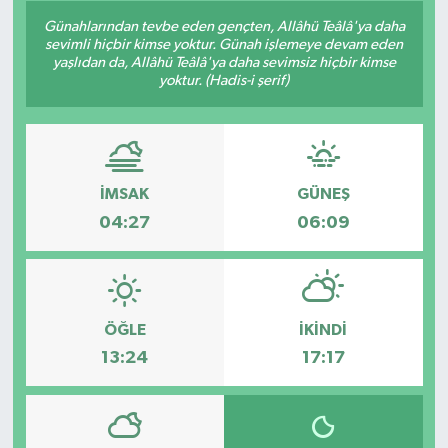
Günahlarından tevbe eden gençten, Allâhü Teâlâ'ya daha
sevimli hiçbir kimse yoktur. Günah işlemeye devam eden
yaşlıdan da, Allâhü Teâlâ'ya daha sevimsiz hiçbir kimse
yoktur. (Hadis-i şerif)
İMSAK
GÜNEŞ
04:27
06:09
ÖĞLE
İKINDI
13:24
17:17