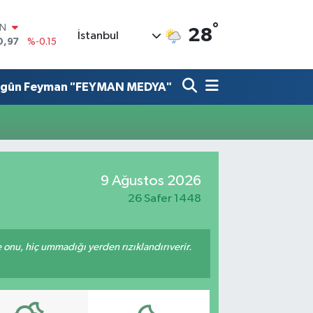
°
IN
28
İstanbul
0,97
%-0.15
R
36
%0.18
lgûn Feyman "FEYMAN MEDYA"
10
%0.32
İN
11
%0.38
ALTIN
55
%0
00
9 Ağustos 2026
9
%-14
26 Safer 1448
e onu, hiç ummadığı yerden rızıklandırıverir.