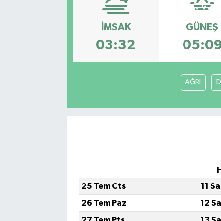
İMSAK
GÜNEŞ
03:32
05:0
AĞRI
D
H
25 Tem Cts
11 S
26 Tem Paz
12 S
27 Tem Pts
13 S