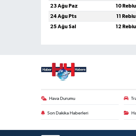
23 Ağu Paz
10 Rebi
24 Ağu Pts
11 Rebi
25 Ağu Sal
12 Rebi
Hava Durumu
Tr
Son Dakika Haberleri
Ha