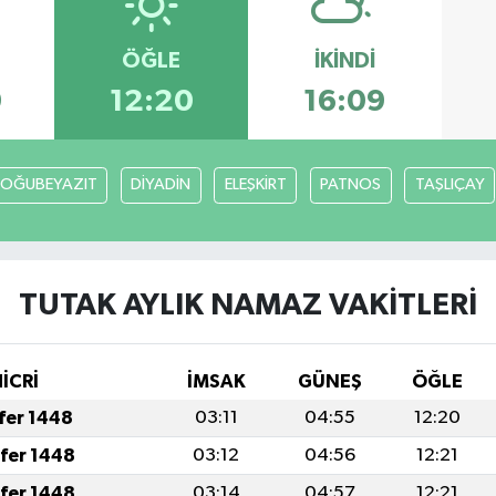
ÖĞLE
İKINDI
9
12:20
16:09
OĞUBEYAZIT
DİYADİN
ELEŞKİRT
PATNOS
TAŞLIÇAY
TUTAK AYLIK NAMAZ VAKITLERI
İCRİ
İMSAK
GÜNEŞ
ÖĞLE
afer 1448
03:11
04:55
12:20
afer 1448
03:12
04:56
12:21
afer 1448
03:14
04:57
12:21