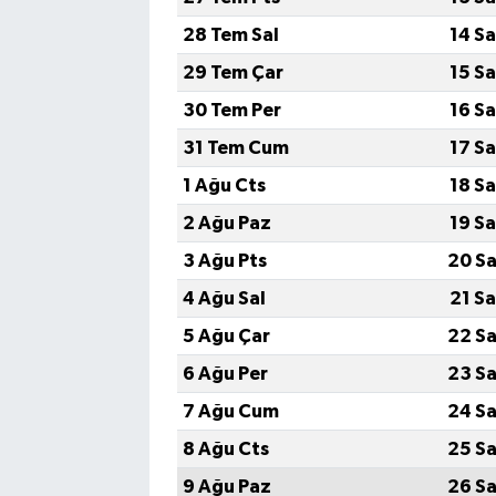
28 Tem Sal
14 S
29 Tem Çar
15 S
30 Tem Per
16 S
31 Tem Cum
17 S
1 Ağu Cts
18 S
2 Ağu Paz
19 S
3 Ağu Pts
20 Sa
4 Ağu Sal
21 S
5 Ağu Çar
22 Sa
6 Ağu Per
23 Sa
7 Ağu Cum
24 Sa
8 Ağu Cts
25 Sa
9 Ağu Paz
26 Sa