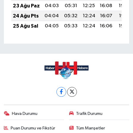
23 Ağu Paz
04:03
05:31
12:25
16:08
19:08
24 Ağu Pts
04:04
05:32
12:24
16:07
19:07
25 Ağu Sal
04:05
05:33
12:24
16:06
19:05
Hava Durumu
Trafik Durumu
Puan Durumu ve Fikstür
Tüm Manşetler