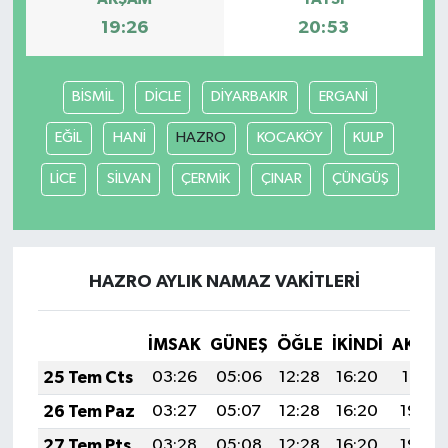
19:26
20:53
BİSMİL
DİCLE
DİYARBAKIR
ERGANİ
EĞİL
HANİ
HAZRO
KOCAKÖY
KULP
LİCE
SİLVAN
ÇERMİK
ÇINAR
ÇÜNGÜŞ
HAZRO AYLIK NAMAZ VAKITLERI
İMSAK
GÜNEŞ
ÖĞLE
İKINDI
AKŞA
25 Tem Cts
03:26
05:06
12:28
16:20
19:41
26 Tem Paz
03:27
05:07
12:28
16:20
19:40
27 Tem Pts
03:28
05:08
12:28
16:20
19:39