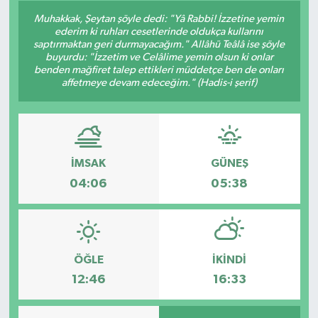
Muhakkak, Şeytan şöyle dedi: "Yâ Rabbi! İzzetine yemin
ederim ki ruhları cesetlerinde oldukça kullarını
saptırmaktan geri durmayacağım." Allâhü Teâlâ ise şöyle
buyurdu: "İzzetim ve Celâlime yemin olsun ki onlar
benden mağfiret talep ettikleri müddetçe ben de onları
affetmeye devam edeceğim." (Hadis-i şerif)
İMSAK
GÜNEŞ
04:06
05:38
ÖĞLE
İKINDI
12:46
16:33