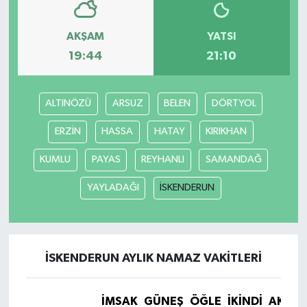
AKŞAM
YATSI
19:44
21:10
ALTINÖZÜ
ARSUZ
BELEN
DÖRTYOL
ERZİN
HASSA
HATAY
KIRIKHAN
KUMLU
PAYAS
REYHANLI
SAMANDAĞ
YAYLADAĞI
İSKENDERUN
İSKENDERUN AYLIK NAMAZ VAKITLERI
İMSAK
GÜNEŞ
ÖĞLE
İKINDI
AKŞA