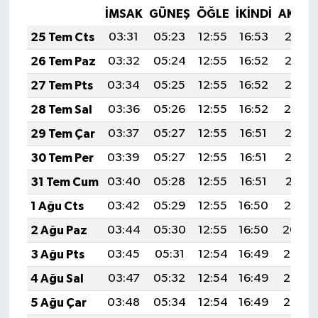
İMSAK
GÜNEŞ
ÖĞLE
İKINDI
AKŞA
25 Tem Cts
03:31
05:23
12:55
16:53
20:17
26 Tem Paz
03:32
05:24
12:55
16:52
20:16
27 Tem Pts
03:34
05:25
12:55
16:52
20:15
28 Tem Sal
03:36
05:26
12:55
16:52
20:14
29 Tem Çar
03:37
05:27
12:55
16:51
20:13
30 Tem Per
03:39
05:27
12:55
16:51
20:12
31 Tem Cum
03:40
05:28
12:55
16:51
20:11
1 Ağu Cts
03:42
05:29
12:55
16:50
20:10
2 Ağu Paz
03:44
05:30
12:55
16:50
20:09
3 Ağu Pts
03:45
05:31
12:54
16:49
20:07
4 Ağu Sal
03:47
05:32
12:54
16:49
20:06
5 Ağu Çar
03:48
05:34
12:54
16:49
20:05