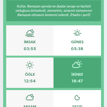
Kullar, Ramazan ayında ne (kadar sevap ve fazilet)
olduğunu bilselerdi, ümmetim, senenin tamamının
Ramazan olmasını temenni ederdi. (Hadis-i şerif)
İMSAK
GÜNEŞ
03:55
05:38
ÖĞLE
İKINDI
12:54
16:47
AKŞAM
YATSI