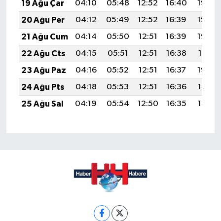
19 Ağu Çar
04:10
05:48
12:52
16:40
19:46
20 Ağu Per
04:12
05:49
12:52
16:39
19:44
21 Ağu Cum
04:14
05:50
12:51
16:39
19:43
22 Ağu Cts
04:15
05:51
12:51
16:38
19:41
23 Ağu Paz
04:16
05:52
12:51
16:37
19:40
24 Ağu Pts
04:18
05:53
12:51
16:36
19:38
25 Ağu Sal
04:19
05:54
12:50
16:35
19:37