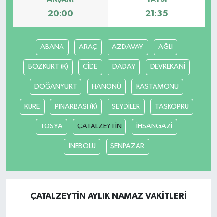
20:00
21:35
ABANA
ARAÇ
AZDAVAY
AĞLI
BOZKURT (K)
CİDE
DADAY
DEVREKANİ
DOĞANYURT
HANÖNÜ
KASTAMONU
KÜRE
PINARBAŞI (K)
SEYDİLER
TAŞKÖPRÜ
TOSYA
ÇATALZEYTİN
İHSANGAZİ
İNEBOLU
ŞENPAZAR
ÇATALZEYTİN AYLIK NAMAZ VAKITLERI