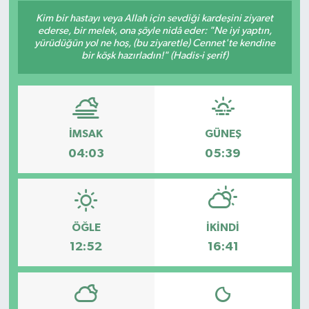
Kim bir hastayı veya Allah için sevdiği kardeşini ziyaret
ederse, bir melek, ona şöyle nidâ eder: "Ne iyi yaptın,
yürüdüğün yol ne hoş, (bu ziyaretle) Cennet'te kendine
bir köşk hazırladın!" (Hadis-i şerif)
İMSAK
GÜNEŞ
04:03
05:39
ÖĞLE
İKINDI
12:52
16:41