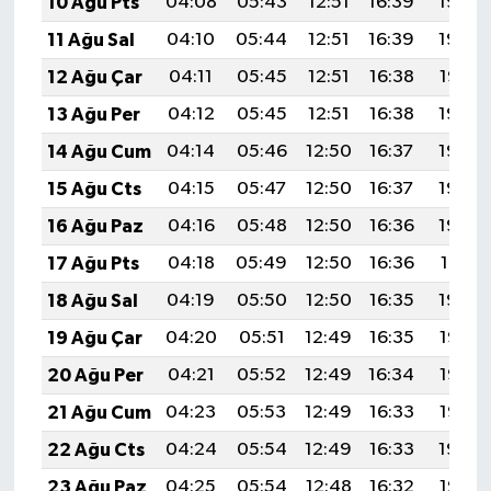
10 Ağu Pts
04:08
05:43
12:51
16:39
19:49
11 Ağu Sal
04:10
05:44
12:51
16:39
19:48
12 Ağu Çar
04:11
05:45
12:51
16:38
19:47
13 Ağu Per
04:12
05:45
12:51
16:38
19:46
14 Ağu Cum
04:14
05:46
12:50
16:37
19:45
15 Ağu Cts
04:15
05:47
12:50
16:37
19:43
16 Ağu Paz
04:16
05:48
12:50
16:36
19:42
17 Ağu Pts
04:18
05:49
12:50
16:36
19:41
18 Ağu Sal
04:19
05:50
12:50
16:35
19:39
19 Ağu Çar
04:20
05:51
12:49
16:35
19:38
20 Ağu Per
04:21
05:52
12:49
16:34
19:37
21 Ağu Cum
04:23
05:53
12:49
16:33
19:35
22 Ağu Cts
04:24
05:54
12:49
16:33
19:34
23 Ağu Paz
04:25
05:54
12:48
16:32
19:32