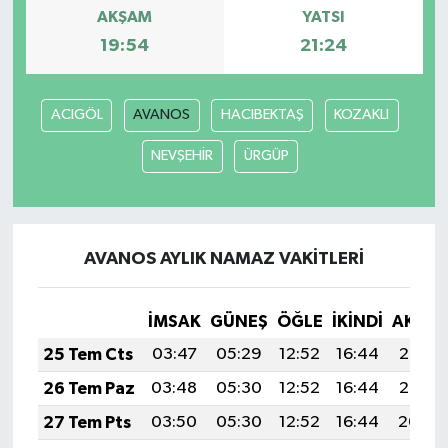
AKŞAM
YATSI
19:54
21:24
ACIGÖL
AVANOS
HACIBEKTAŞ
KOZAKLI
NEVŞEHİR
ÜRGÜP
AVANOS AYLIK NAMAZ VAKITLERI
İMSAK
GÜNEŞ
ÖĞLE
İKINDI
AKŞA
25 Tem Cts
03:47
05:29
12:52
16:44
20:06
26 Tem Paz
03:48
05:30
12:52
16:44
20:05
27 Tem Pts
03:50
05:30
12:52
16:44
20:04